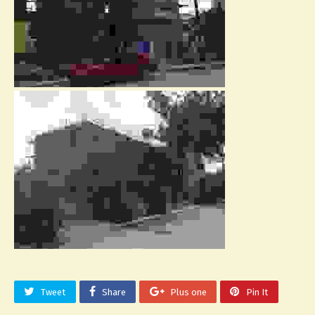
Tweet
Share
Plus one
Pin It