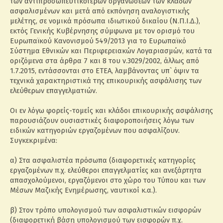
των αντιπροσωπευτικότερων οργανώσεων των κλάδων
ασφαλισμένων και μετά από εκπόνηση αναλογιστικής
μελέτης, σε νομικά πρόσωπα ιδιωτικού δικαίου (Ν.Π.Ι.Δ.),
εκτός Γενικής Κυβέρνησης σύμφωνα με τον ορισμό του
Ευρωπαϊκού Κανονισμού 549/2013 για το Ευρωπαϊκό
Σύστημα Εθνικών και Περιφερειακών Λογαριασμών, κατά τα
οριζόμενα στα άρθρα 7 και 8 του ν.3029/2002, άλλως από
1.7.2015, εντάσσονται στο ΕΤΕΑ, λαμβάνοντας υπ` όψιν τα
τεχνικά χαρακτηριστικά της επικουρικής ασφάλισης των
ελεύθερων επαγγελματιών.
Οι εν λόγω φορείς-τομείς και κλάδοι επικουρικής ασφάλισης
παρουσιάζουν ουσιαστικές διαφοροποιήσεις λόγω των
ειδικών κατηγοριών εργαζομένων που ασφαλίζουν.
Συγκεκριμένα:
α) Στα ασφαλιστέα πρόσωπα (διαφορετικές κατηγορίες
εργαζομένων π.χ. ελεύθεροι επαγγελματίες και ανεξάρτητα
απασχολούμενοι, εργαζόμενοι στο χώρο του Τύπου και των
Μέσων Μαζικής Ενημέρωσης, ναυτικοί κ.α.).
β) Στον τρόπο υπολογισμού των ασφαλιστικών εισφορών
(διαφορετική βάση υπολογισμού των εισφορών π.χ.