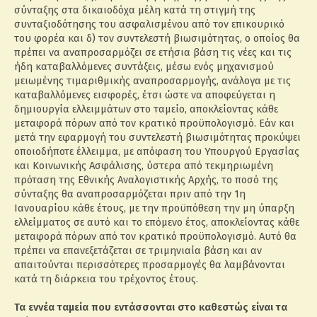
σύνταξης στα δικαιοδόχα μέλη κατά τη στιγμή της
συνταξιοδότησης του ασφαλισμένου από τον επικουρικό
του φορέα και δ) τον συντελεστή βιωσιμότητας, ο οποίος θα
πρέπει να αναπροσαρμόζει σε ετήσια βάση τις νέες και τις
ήδη καταβαλλόμενες συντάξεις, μέσω ενός μηχανισμού
μειωμένης τιμαριθμικής αναπροσαρμογής, ανάλογα με τις
καταβαλλόμενες εισφορές, έτσι ώστε να αποφεύγεται η
δημιουργία ελλειμμάτων στο ταμείο, αποκλείοντας κάθε
μεταφορά πόρων από τον κρατικό προϋπολογισμό. Εάν και
μετά την εφαρμογή του συντελεστή βιωσιμότητας προκύψει
οποιοδήποτε έλλειμμα, με απόφαση του Υπουργού Εργασίας
και Κοινωνικής Ασφάλισης, ύστερα από τεκμηριωμένη
πρόταση της Εθνικής Αναλογιστικής Αρχής, το ποσό της
σύνταξης θα αναπροσαρμόζεται πριν από την 1η
Ιανουαρίου κάθε έτους, με την προϋπόθεση την μη ύπαρξη
ελλείμματος σε αυτό και το επόμενο έτος, αποκλείοντας κάθε
μεταφορά πόρων από τον κρατικό προϋπολογισμό. Αυτό θα
πρέπει να επανεξετάζεται σε τριμηνιαία βάση και αν
απαιτούνται περισσότερες προσαρμογές θα λαμβάνονται
κατά τη διάρκεια του τρέχοντος έτους.
Τα εννέα ταμεία που εντάσσονται στο καθεστώς είναι τα