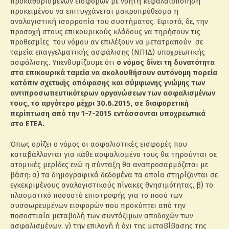
προκαθορισμένων εισφορών με νοητή κεφαλαιοποίηση
προκειμένου να επιτυγχάνεται μακροπρόθεσμα η
αναλογιστική ισορροπία του συστήματος. Εφιστά, δε, την
προσοχή στους επικουρικούς κλάδους να τηρήσουν τις
προθεσμίες του νόμου αν επιλέξουν να μετατραπούν σε
ταμεία επαγγελματικής ασφάλισης (ΝΠΙΔ) υποχρεωτικής
ασφάλισης. Υπενθυμίζουμε ότι
ο νόμος δίνει τη δυνατότητα
στα επικουρικά ταμεία να ακολουθήσουν αυτόνομη πορεία
κατόπιν σχετικής απόφασης και σύμφωνης γνώμης των
αντιπροσωπευτικότερων οργανώσεων των ασφαλισμένων
τους, το αργότερο μέχρι 30.6.2015, σε διαφορετική
περίπτωση από την 1-7-2015 εντάσσονται υποχρεωτικά
στο ΕΤΕΑ.
Όπως ορίζει ο νόμος οι ασφαλιστικές εισφορές που
καταβάλλονται για κάθε ασφαλισμένο τους θα τηρούνται σε
ατομικές μερίδες ενώ η σύνταξη θα αναπροσαρμόζεται με
βάση: α) τα δημογραφικά δεδομένα τα οποία στηρίζονται σε
εγκεκριμένους αναλογιστικούς πίνακες θνησιμότητας, β) το
πλασματικό ποσοστό επιστροφής για το ποσό των
συσσωρευμένων εισφορών που προκύπτει από την
ποσοστιαία μεταβολή των συντάξιμων αποδοχών των
ασφαλισμένων, γ) την επιλογή ή όχι της μεταβίβασης της