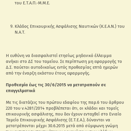
του Ε.Τ.Α.Π.-Μ.Μ.Ε.
Κλάδος Επικουρικής Ασφάλισης Ναυτικών (Κ.Ε.Α.Ν.) του
Ν.Α.Τ.
Η ευθύνη να διασφαλιστεί ετησίως μηδενικό έλλειμμα
ανήκει στο ΔΣ του ταμείου. Σε περίπτωση μη εφαρμογής το
Δ.Σ. παύεται αυτοδικαίως εντός προθεσμίας επτά ημερών
από την έναρξη εκάστου έτους εφαρμογής.
Προθεσμία έως τις 30/6/2015 να μετατραπούν σε
επαγγελματικά
Με τις διατάξεις του πρώτου εδαφίου της παρ.6 του άρθρου
220 του ν.4281/2014 προβλέπεται ότι, οι κλάδοι και τομείς
επικουρικής ασφάλισης, που δεν έχουν ενταχθεί στο Ενιαίο
Ταμείο Επικουρικής Ασφάλισης (Ε.Τ.Ε.Α.), δύνανται να
μετατρέπονται μέχρι 30.6.2015 μετά από σύμφωνη γνώμη