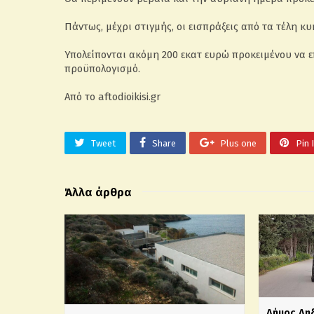
Πάντως, μέχρι στιγμής, οι εισπράξεις από τα τέλη κ
Υπολείπονται ακόμη 200 εκατ ευρώ προκειμένου να ε
προϋπολογισμό.
Από το aftodioikisi.gr
Tweet
Share
Plus one
Pin 
Άλλα άρθρα
Δήμος Λη