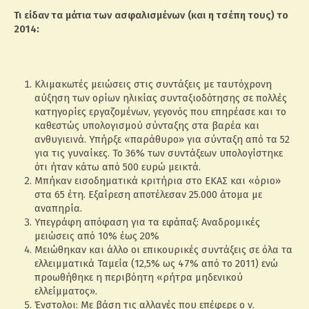
Τι είδαν τα μάτια των ασφαλισμένων (και η τσέπη τους) το
2014:
Κλιμακωτές μειώσεις στις συντάξεις με ταυτόχρονη
αύξηση των ορίων ηλικίας συνταξιοδότησης σε πολλές
κατηγορίες εργαζομένων, γεγονός που επηρέασε και το
καθεστώς υπολογισμού σύνταξης στα βαρέα και
ανθυγιεινά. Υπήρξε «παράθυρο» για σύνταξη από τα 52
για τις γυναίκες. Το 36% των συντάξεων υπολογίστηκε
ότι ήταν κάτω από 500 ευρώ μεικτά.
Μπήκαν εισοδηματικά κριτήρια στο ΕΚΑΣ και «όριο»
στα 65 έτη. Εξαίρεση αποτέλεσαν 25.000 άτομα με
αναπηρία.
Υπεγράφη απόφαση για τα εφάπαξ: Αναδρομικές
μειώσεις από 10% έως 20%
Μειώθηκαν και άλλο οι επικουρικές συντάξεις σε όλα τα
ελλειμματικά Ταμεία (12,5% ως 47% από το 2011) ενώ
προωθήθηκε η περιβόητη «ρήτρα μηδενικού
ελλείμματος».
Ένστολοι: Με βάση τις αλλαγές που επέφερε ο ν.