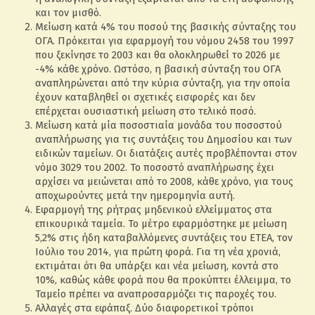
και τον μισθό.
Μείωση κατά 4% του ποσού της βασικής σύνταξης του
ΟΓΑ. Πρόκειται για εφαρμογή του νόμου 2458 του 1997
που ξεκίνησε το 2003 και θα ολοκληρωθεί το 2026 με
-4% κάθε χρόνο. Ωστόσο, η βασική σύνταξη του ΟΓΑ
αναπληρώνεται από την κύρια σύνταξη, για την οποία
έχουν καταβληθεί οι σχετικές εισφορές και δεν
επέρχεται ουσιαστική μείωση στο τελικό ποσό.
Μείωση κατά μία ποσοστιαία μονάδα του ποσοστού
αναπλήρωσης για τις συντάξεις του Δημοσίου και των
ειδικών ταμείων. Οι διατάξεις αυτές προβλέπονται στον
νόμο 3029 του 2002. Το ποσοστό αναπλήρωσης έχει
αρχίσει να μειώνεται από το 2008, κάθε χρόνο, για τους
αποχωρούντες μετά την ημερομηνία αυτή.
Εφαρμογή της ρήτρας μηδενικού ελλείμματος στα
επικουρικά ταμεία. Το μέτρο εφαρμόστηκε με μείωση
5,2% στις ήδη καταβαλλόμενες συντάξεις του ΕΤΕΑ, τον
Ιούλιο του 2014, για πρώτη φορά. Για τη νέα χρονιά,
εκτιμάται ότι θα υπάρξει και νέα μείωση, κοντά στο
10%, καθώς κάθε φορά που θα προκύπτει έλλειμμα, το
Ταμείο πρέπει να αναπροσαρμόζει τις παροχές του.
Αλλαγές στα εφάπαξ. Δύο διαφορετικοί τρόποι