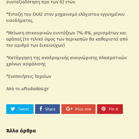
συνταξιοδότηση προ των 62 ετών.
*Ένταξη του ΕΚΑΣ στον μηχανισμό ελάχιστου εγγυημένου
εισοδήματος.
*Μείωση επικουρικών συντάξεων 7%-8%, μερισμάτων και
εφάπαξ (το τελικό ύψος των περικοπών θα καθοριστεί από
τον αριθμό των δικαιούχων)
*Κατάργηση της αναδρομικής αναγνώρισης πλασματικών
χρόνων ασφάλισης
*Ενοποιήσεις Ταμείων
Από το aftodioikisi.gr
Tweet
Share
Plus one
Pin It
Άλλα άρθρα