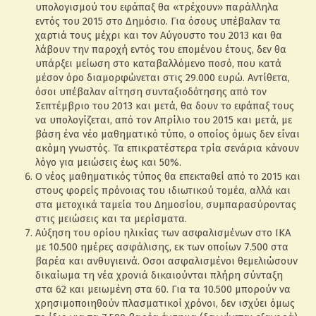
υπολογισμού του εφάπαξ θα «τρέχουν» παράλληλα
εντός του 2015 στο Δημόσιο. Για όσους υπέβαλαν τα
χαρτιά τους μέχρι και τον Αύγουστο του 2013 και θα
λάβουν την παροχή εντός του επομένου έτους, δεν θα
υπάρξει μείωση στο καταβαλλόμενο ποσό, που κατά
μέσον όρο διαμορφώνεται στις 29.000 ευρώ. Αντίθετα,
όσοι υπέβαλαν αίτηση συνταξιοδότησης από τον
Σεπτέμβριο του 2013 και μετά, θα δουν το εφάπαξ τους
να υπολογίζεται, από τον Απρίλιο του 2015 και μετά, με
βάση ένα νέο μαθηματικό τύπο, ο οποίος όμως δεν είναι
ακόμη γνωστός. Τα επικρατέστερα τρία σενάρια κάνουν
λόγο για μειώσεις έως και 50%.
Ο νέος μαθηματικός τύπος θα επεκταθεί από το 2015 και
στους φορείς πρόνοιας του ιδιωτικού τομέα, αλλά και
στα μετοχικά ταμεία του Δημοσίου, συμπαρασύροντας
στις μειώσεις και τα μερίσματα.
Αύξηση του ορίου ηλικίας των ασφαλισμένων στο ΙΚΑ
με 10.500 ημέρες ασφάλισης, εκ των οποίων 7.500 στα
βαρέα και ανθυγιεινά. Οσοι ασφαλισμένοι θεμελιώσουν
δικαίωμα τη νέα χρονιά δικαιούνται πλήρη σύνταξη
στα 62 και μειωμένη στα 60. Για τα 10.500 μπορούν να
χρησιμοποιηθούν πλασματικοί χρόνοι, δεν ισχύει όμως