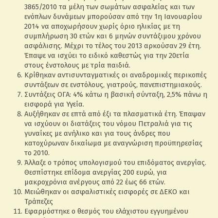
3865/2010 τα μέλη των σωμάτων ασφαλείας και των
ενόπλων δυνάμεων μπορούσαν από την 1η Ιανουαρίου
2014 να αποχωρήσουν χωρίς όριο ηλικίας με τη
συμπλήρωση 30 ετών και 6 μηνών συντάξιμου χρόνου
ασφάλισης. Μέχρι το τέλος του 2013 αρκούσαν 29 έτη.
Έπαψε να ισχύει το ειδικό καθεστώς για την 20ετία
στους ένστολους με τρία παιδιά.
Κρίθηκαν αντισυνταγματικές οι αναδρομικές περικοπές
συντάξεων σε ενστόλους, γιατρούς, πανεπιστημιακούς.
Συντάξεις ΟΓΑ: 4% κάτω η βασική σύνταξη, 2,5% πάνω η
εισφορά για Υγεία.
Αυξήθηκαν σε επτά από έξι τα πλασματικά έτη. Έπαψαν
να ισχύουν οι διατάξεις του νόμου Πετραλιά για τις
γυναίκες με ανήλικο και για τους άνδρες που
κατοχύρωναν δικαίωμα με αναγνώριση προϋπηρεσίας
το 2010.
Άλλαξε ο τρόπος υπολογισμού του επιδόματος ανεργίας.
Θεσπίστηκε επίδομα ανεργίας 200 ευρώ, για
μακροχρόνια ανέργους από 22 έως 66 ετών.
Μειώθηκαν οι ασφαλιστικές εισφορές σε ΔΕΚΟ και
Τράπεζες
Εφαρμόστηκε ο θεσμός του ελάχιστου εγγυημένου