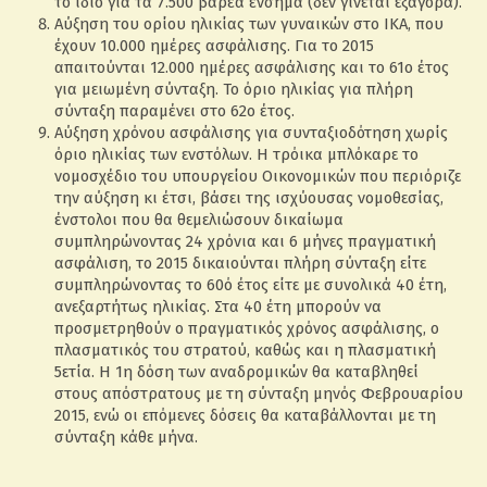
το ίδιο για τα 7.500 βαρέα ένσημα (δεν γίνεται εξαγορά).
Αύξηση του ορίου ηλικίας των γυναικών στο ΙΚΑ, που
έχουν 10.000 ημέρες ασφάλισης. Για το 2015
απαιτούνται 12.000 ημέρες ασφάλισης και το 61ο έτος
για μειωμένη σύνταξη. Το όριο ηλικίας για πλήρη
σύνταξη παραμένει στο 62ο έτος.
Αύξηση χρόνου ασφάλισης για συνταξιοδότηση χωρίς
όριο ηλικίας των ενστόλων. Η τρόικα μπλόκαρε το
νομοσχέδιο του υπουργείου Οικονομικών που περιόριζε
την αύξηση κι έτσι, βάσει της ισχύουσας νομοθεσίας,
ένστολοι που θα θεμελιώσουν δικαίωμα
συμπληρώνοντας 24 χρόνια και 6 μήνες πραγματική
ασφάλιση, το 2015 δικαιούνται πλήρη σύνταξη είτε
συμπληρώνοντας το 60ό έτος είτε με συνολικά 40 έτη,
ανεξαρτήτως ηλικίας. Στα 40 έτη μπορούν να
προσμετρηθούν ο πραγματικός χρόνος ασφάλισης, ο
πλασματικός του στρατού, καθώς και η πλασματική
5ετία. Η 1η δόση των αναδρομικών θα καταβληθεί
στους απόστρατους με τη σύνταξη μηνός Φεβρουαρίου
2015, ενώ οι επόμενες δόσεις θα καταβάλλονται με τη
σύνταξη κάθε μήνα.