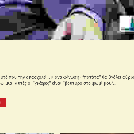
αυτό που την απασχολεί…Τι ανακοίνωση- “πατάτα” θα βγάλει αύρι
χω…Και αυτές οι “γκάφες” είναι “βούτυρο στο ψωμί μου”…
It