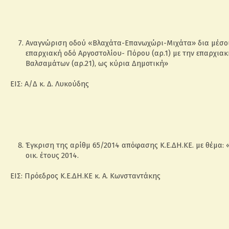
Αναγνώριση οδού «Βλαχάτα-Επανωχώρι-Μιχάτα» δια μέσο
επαρχιακή οδό Αργοστολίου- Πόρου (αρ.1) με την επαρχι
Βαλσαμάτων (αρ.21), ως κύρια Δημοτική»
ΕΙΣ: Α/Δ κ. Δ. Λυκούδης
Έγκριση της αρίθμ 65/2014 απόφασης Κ.Ε.ΔΗ.ΚΕ. με θέμα
οικ. έτους 2014.
ΕΙΣ: Πρόεδρος Κ.Ε.ΔΗ.ΚΕ κ. Α. Κωνσταντάκης