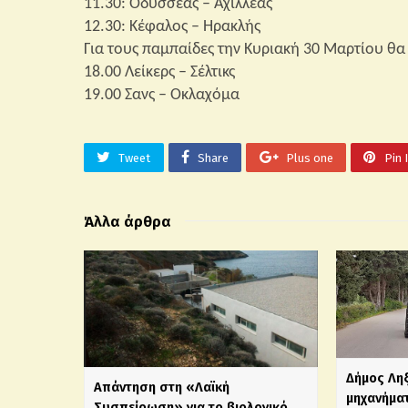
11.30: Οδυσσέας – Αχιλλέας
12.30: Κέφαλος – Ηρακλής
Για τους παμπαίδες την Κυριακή 30 Μαρτίου θα
18.00 Λείκερς – Σέλτικς
19.00 Σανς – Οκλαχόμα
Tweet
Share
Plus one
Pin 
Άλλα άρθρα
Δήμος Λη
Απάντηση στη «Λαϊκή
μηχανήματ
Συσπείρωση» για το βιολογικό