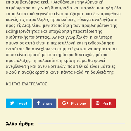
επισυμβαινόμενα εκεί…! Αισθάνομαι την Αθηναική
ατμόσφαιρα σε γενική δυσπραξία και παρόλο που ήδη όλα
τα πολιτιστικά γεγονότα είναι σε έξαρση και δεν προφθάνει
κανείς τις παράλληλες προσκλήσεις, εύλογα αναλογίζεσαι
προς τί; Διαβλέπω μεγιστοποίηση των προβλημάτων της
καθημερινότητας και υποχώρηση περαιτέρω της
αισθητικής ποιότητας…Αν και γνωρίζω ότι η καλύτερη
άμυνα σε αυτά είναι η περισυλλογή και η ενδοσκόπηση
εντούτοις θα συνεχίσω να συμμετέχω και να παρίσταμαι
όπου είναι εφικτό με αυστηρότερα δυστυχώς μέτρα
προφύλαξης…η πολυεπίπεδη κρίση τώρα θα φανεί
ανεξέλεγκτη και άνευ κριτικών, που τελικά είναι μάταιες,
αφού η αναξιοκρατία κάνει πάντα καλά τη δουλειά της.
ΚΩΣΤΑΣ ΕΥΑΓΓΕΛΑΤΟΣ
Tweet
Share
Plus one
Pin It
Άλλα άρθρα