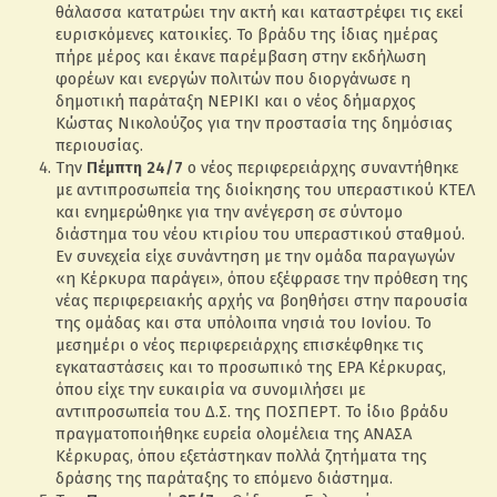
θάλασσα κατατρώει την ακτή και καταστρέφει τις εκεί
ευρισκόμενες κατοικίες. Το βράδυ της ίδιας ημέρας
πήρε μέρος και έκανε παρέμβαση στην εκδήλωση
φορέων και ενεργών πολιτών που διοργάνωσε η
δημοτική παράταξη ΝΕΡΙΚΙ και ο νέος δήμαρχος
Κώστας Νικολούζος για την προστασία της δημόσιας
περιουσίας.
Την
Πέμπτη 24/7
ο νέος περιφερειάρχης συναντήθηκε
με αντιπροσωπεία της διοίκησης του υπεραστικού ΚΤΕΛ
και ενημερώθηκε για την ανέγερση σε σύντομο
διάστημα του νέου κτιρίου του υπεραστικού σταθμού.
Εν συνεχεία είχε συνάντηση με την ομάδα παραγωγών
«η Κέρκυρα παράγει», όπου εξέφρασε την πρόθεση της
νέας περιφερειακής αρχής να βοηθήσει στην παρουσία
της ομάδας και στα υπόλοιπα νησιά του Ιονίου. Το
μεσημέρι ο νέος περιφερειάρχης επισκέφθηκε τις
εγκαταστάσεις και το προσωπικό της ΕΡΑ Κέρκυρας,
όπου είχε την ευκαιρία να συνομιλήσει με
αντιπροσωπεία του Δ.Σ. της ΠΟΣΠΕΡΤ. Το ίδιο βράδυ
πραγματοποιήθηκε ευρεία ολομέλεια της ΑΝΑΣΑ
Κέρκυρας, όπου εξετάστηκαν πολλά ζητήματα της
δράσης της παράταξης το επόμενο διάστημα.