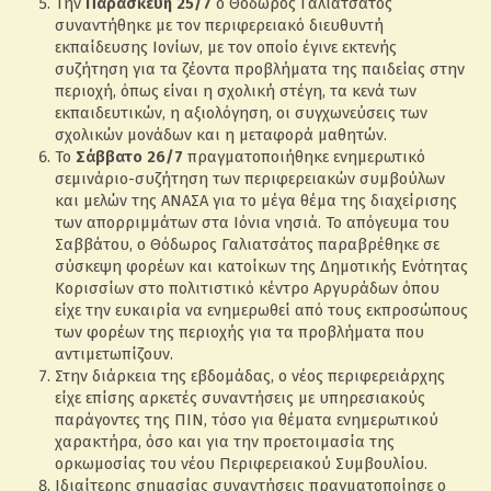
Την
Παρασκευή 25/7
ο Θόδωρος Γαλιατσάτος
συναντήθηκε με τον περιφερειακό διευθυντή
εκπαίδευσης Ιονίων, με τον οποίο έγινε εκτενής
συζήτηση για τα ζέοντα προβλήματα της παιδείας στην
περιοχή, όπως είναι η σχολική στέγη, τα κενά των
εκπαιδευτικών, η αξιολόγηση, οι συγχωνεύσεις των
σχολικών μονάδων και η μεταφορά μαθητών.
Το
Σάββατο 26/7
πραγματοποιήθηκε ενημερωτικό
σεμινάριο-συζήτηση των περιφερειακών συμβούλων
και μελών της ΑΝΑΣΑ για το μέγα θέμα της διαχείρισης
των απορριμμάτων στα Ιόνια νησιά. Το απόγευμα του
Σαββάτου, ο Θόδωρος Γαλιατσάτος παραβρέθηκε σε
σύσκεψη φορέων και κατοίκων της Δημοτικής Ενότητας
Κορισσίων στο πολιτιστικό κέντρο Αργυράδων όπου
είχε την ευκαιρία να ενημερωθεί από τους εκπροσώπους
των φορέων της περιοχής για τα προβλήματα που
αντιμετωπίζουν.
Στην διάρκεια της εβδομάδας, ο νέος περιφερειάρχης
είχε επίσης αρκετές συναντήσεις με υπηρεσιακούς
παράγοντες της ΠΙΝ, τόσο για θέματα ενημερωτικού
χαρακτήρα, όσο και για την προετοιμασία της
ορκωμοσίας του νέου Περιφερειακού Συμβουλίου.
Ιδιαίτερης σημασίας συναντήσεις πραγματοποίησε ο