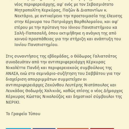
νέος περιφερειάρχης, αφ’ ενός με τον Σεβασμιότατο
Μητροπολίτη Κερκύρας, Παξών & Διαποντίων κ.
Νεκτάριο, με αντικείμενο την προετοιμασία της έλευσης
στην Κέρκυρα του Πατριάρχη Βαρθολομαίου, και αφ’
ετέρου με την πρύτανη του Ιόνιου Πανεπιστήμιου κα
Σαλή-Παπασαλή, όπου εκτιμήθηκε η ανάγκη της από
κοινού προσπάθειας για την στήριξη και ανάπτυξη του
Ιονίου Πανεπιστημίου.
Στις συναντήσεις της εβδομάδας, ο Θόδωρος Γαλιατσάτος
συνοδευόταν από την αντιπεριφερειάρχη Κέρκυρας
Νικολέττα Πανδή και περιφερειακούς συμβούλους της
ΑΝΑΣΑ, ενώ στο σεμινάριο-συζήτηση του Σαββάτου για την
διαχείριση απορριμμάτων συμμετείχαν οι
αντιπεριφερειάρχες Ζακύνθου Λευτέρης Νιοτόπουλος και
Λευκάδας Θοδωρής Χαλικιάς, καθώς επίσης ο νέος Δήμαρχος
Κέρκυρας Κώστας Νικολούζος και δημοτικοί σύμβουλοι της
ΝΕΡΙΚΙ.
Το Γραφείο Τύπου