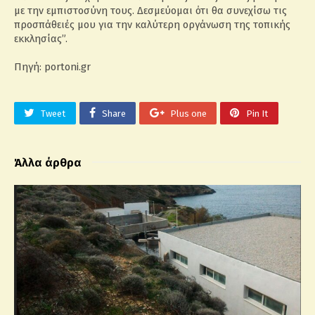
με την εμπιστοσύνη τους. Δεσμεύομαι ότι θα συνεχίσω τις
προσπάθειές μου για την καλύτερη οργάνωση της τοπικής
εκκλησίας”.
Πηγή: portoni.gr
Tweet
Share
Plus one
Pin It
Άλλα άρθρα