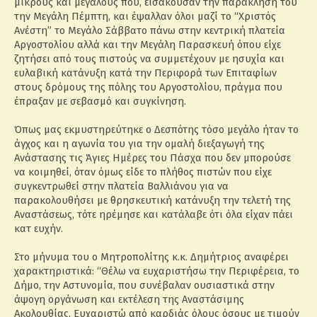
μικρούς και μεγάλους που, εισάκουσαν την παράκλησή του
την Μεγάλη Πέμπτη, και έψαλλαν όλοι μαζί το “Χριστός
Ανέστη” το Μεγάλο Σάββατο πάνω στην κεντρική πλατεία
Αργοστολίου αλλά και την Μεγάλη Παρασκευή όπου είχε
ζητήσει από τους πιστούς να συμμετέχουν με ησυχία και
ευλαβική κατάνυξη κατά την Περιφορά των Επιταφίων
στους δρόμους της πόλης του Αργοστολίου, πράγμα που
έπραξαν με σεβασμό και συγκίνηση.
Όπως μας εκμυστηρεύτηκε ο Δεσπότης τόσο μεγάλο ήταν το
άγχος και η αγωνία του για την ομαλή διεξαγωγή της
Ανάστασης τις Άγιες Ημέρες του Πάσχα που δεν μπορούσε
να κοιμηθεί, όταν όμως είδε το πλήθος πιστών που είχε
συγκεντρωθεί στην πλατεία Βαλλιάνου για να
παρακολουθήσει με θρησκευτική κατάνυξη την τελετή της
Αναστάσεως, τότε ηρέμησε και κατάλαβε ότι όλα είχαν πάει
κατ ευχήν.
Στο μήνυμα του ο Μητροπολίτης κ.κ. Δημήτριος αναφέρει
χαρακτηριστικά: “Θέλω να ευχαριστήσω την Περιφέρεια, το
Δήμο, την Αστυνομία, που συνέβαλαν ουσιαστικά στην
άψογη οργάνωση και εκτέλεση της Αναστάσιμης
Ακολουθίας. Ευχαριστώ από καρδιάς όλους όσους με τιμούν