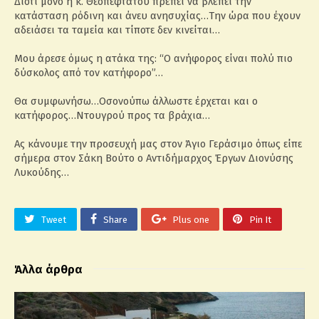
Διότι μόνο η κ. Θεοπεφτάτου πρέπει να βλέπει την
κατάσταση ρόδινη και άνευ ανησυχίας…Την ώρα που έχουν
αδειάσει τα ταμεία και τίποτε δεν κινείται…
Μου άρεσε όμως η ατάκα της: “Ο ανήφορος είναι πολύ πιο
δύσκολος από τον κατήφορο”…
Θα συμφωνήσω…Οσονούπω άλλωστε έρχεται και ο
κατήφορος…Ντουγρού προς τα βράχια…
Ας κάνουμε την προσευχή μας στον Άγιο Γεράσιμο όπως είπε
σήμερα στον Σάκη Βούτο ο Αντιδήμαρχος Έργων Διονύσης
Λυκούδης…
Tweet
Share
Plus one
Pin It
Άλλα άρθρα