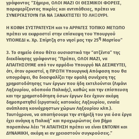
γράφοντας “Σήμερα, ΟΛΟΙ ΜΑΖΙ ΟΙ ΘΕΣΜΙΚΟΙ ΦΟΡΕΙΣ,
παραμερίζοντας πικρίες και αντιπάθειες, πρέπει να
ΣΥΝΕΡΓΑΣΤΟΥΝ ΓΙΑ ΝΑ ΞΑΝΑΧΤΙΣΤΕΙ ΤΟ ΛΗΞΟΥΡΙ.
Η ΚΟΙΝΗ ΣΥΣΤΡΑΤΕΥΣΗ και το ΑΡΡΑΓΕΣ ΤΟΠΙΚΟ ΜΕΤΩΠΟ
πρέπει να εκφραστεί στην επίσκεψη του Υπουργού
η
ΥΠΟΜΕΔΙ κ. Χρ. Σπίρτζη στο νησί μας την 25
Μαρτίου”
3. Το σημείο όπου θέτει ουσιαστικά την “ατζέντα” της
διεκδίκησης γράφοντας “Πρέπει, ΟΛΟΙ ΜΑΖΙ, να
ΑΠΑΙΤΗΣΟΥΜΕ από τον αρμόδιο Υπουργό ΝΑ ΔΕΣΜΕΥΤΕΙ,
ότι, όταν ορκιστεί, η ΠΡΩΤΗ Υπουργική Απόφαση που θα
υπογράψει, θα διασφαλίζει την ομαλή συνέχιση της
χρηματοδότησης των έργων που ήδη εκτελούνται (Λιμάνι
Ληξουρίου, οδοποιία Παλικής), καθώς και την επίσπευση
και την χρηματοδότηση όσων έργων δεν έχουν ακόμη
δημοπρατηθεί (εργατικές κατοικίες Ληξουρίου, ενιαία
ανάπλαση κοινόχρηστων χώρων Ληξουρίου κλπ.).
Ταυτόχρονα, να απαιτήσουμε την στήριξή του για όσα έργα
έχει ανάγκη η Παλική” και προχωρώντας ένα βήμα
παραπάνω λέει “Η ΑΠΑΙΤΗΣΗ πρέπει να είναι ΕΝΤΟΝΗ και
ΔΥΝΑΜΙΚΗ, ακόμη κι αν χρειαστούν συγκρούσεις.”