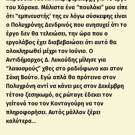
του Χάρακα. Μάλιστα ένα “πουλάκι” μου είπε
ότι “εμπνευστής’ της εν λόγω σύσκεψης είναι
ο Πολυχρόνης Δενδρινός που ανησυχεί ότι το
έργο δεν θα τελειώσει, την ώρα που ο
εργολάβος έχει διαβεβαιώσει ότι αυτό θα
ολοκληρωθεί μέχρι τον Ιούνιο. Ο
Αντιδήμαρχος Δ. Λυκούδης μίλησε για
“λαικισμούς” χθες στο ραδιόφωνο και στον
Σάκη Βούτο. Εγώ απλά θα πρότεινα στον
Πολυχρόνη αντί να κάνει μες στον Δεκέμβρη
τέτοιο ξεσηκωμό, ας ρώταγε έδεκει τον
γείτονά του τον Κοντογούρη να τον
πληροφορήσει. Αυτός μάλλον ξέρει
καλύτερα…