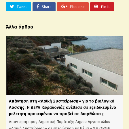
Tweet
Share
Plus one
Pin It
Άλλα άρθρα
Απάντηση στη «Λαϊκή Συσπείρωση» για το βιολογικό
Λάσσης: Η ΔΕΥΑ Κεφαλονιάς ανέθεσε σε εξειδικευμένο
μελετητή προκειμένου να προβεί σε διορθώσεις
Απάντηση προς Δημοτική Παράταξη Δήμου Αργοστολίου
«Λαϊκή Συσπείρωση» σε επερώτηση με θέμα «ΜΗ ΟΡΘΗ