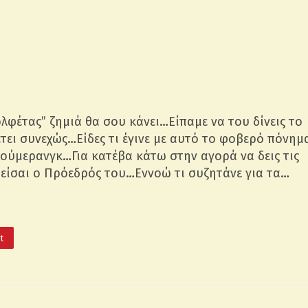
λφέτας” ζημιά θα σου κάνει…Είπαμε να του δίνεις το
έτει συνεχώς…Είδες τι έγινε με αυτό το φοβερό πόνημ
πούμερανγκ…Για κατέβα κάτω στην αγορά να δεις τις
 είσαι ο Πρόεδρός του…Εννοώ τι συζητάνε για τα…
It