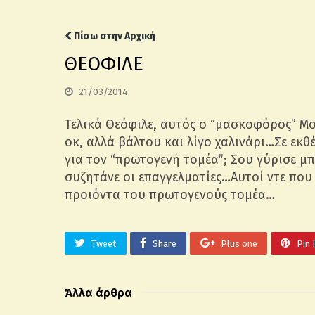
Πίσω στην Αρχική
ΘΕΟΦΙΛΕ
21/03/2014
Τελικά Θεόφιλε, αυτός ο “μασκοφόρος” Μο
οκ, αλλά βάλτου και λίγο χαλινάρι…Σε εκθ
για τον “πρωτογενή τομέα”; Σου γύρισε μ
συζητάνε οι επαγγελματίες…Αυτοί ντε που
προιόντα του πρωτογενούς τομέα…
Tweet
Share
Plus one
Pin 
Άλλα άρθρα