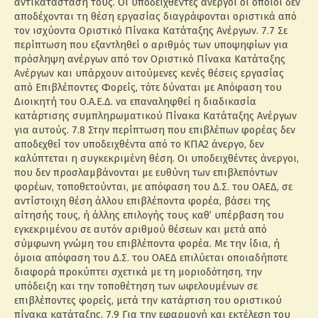
αντικατάσταση τους. Οι υποδειχθέντες άνεργοι οι οποίοι δεν
αποδέχονται τη θέση εργασίας διαγράφονται οριστικά από
τον ισχύοντα Οριστικό Πίνακα Κατάταξης Ανέργων. 7.7 Σε
περίπτωση που εξαντληθεί ο αριθμός των υποψηφίων για
πρόσληψη ανέργων από τον Οριστικό Πίνακα Κατάταξης
Ανέργων και υπάρχουν αιτούμενες κενές θέσεις εργασίας
από Επιβλέποντες Φορείς, τότε δύναται με Απόφαση του
Διοικητή του Ο.Α.Ε.Δ. να επαναληφθεί η διαδικασία
κατάρτισης συμπληρωματικού Πίνακα Κατάταξης Ανέργων
για αυτούς. 7.8 Στην περίπτωση που επιβλέπων φορέας δεν
αποδεχθεί τον υποδειχθέντα από το ΚΠΑ2 άνεργο, δεν
καλύπτεται η συγκεκριμένη θέση. Οι υποδειχθέντες άνεργοι,
που δεν προσλαμβάνονται με ευθύνη των επιβλεπόντων
φορέων, τοποθετούνται, με απόφαση του Δ.Σ. του ΟΑΕΔ, σε
αντίστοιχη θέση άλλου επιβλέποντα φορέα, βάσει της
αίτησής τους, ή άλλης επιλογής τους καθ’ υπέρβαση του
εγκεκριμένου σε αυτόν αριθμού θέσεων και μετά από
σύμφωνη γνώμη του επιβλέποντα φορέα. Με την ίδια, ή
όμοια απόφαση του Δ.Σ. του ΟΑΕΔ επιλύεται οποιαδήποτε
διαφορά προκύπτει σχετικά με τη μοριοδότηση, την
υπόδειξη και την τοποθέτηση των ωφελουμένων σε
επιβλέποντες φορείς, μετά την κατάρτιση του οριστικού
πίνακα κατάταξης. 7.9 Για την εφαρμογή και εκτέλεση του