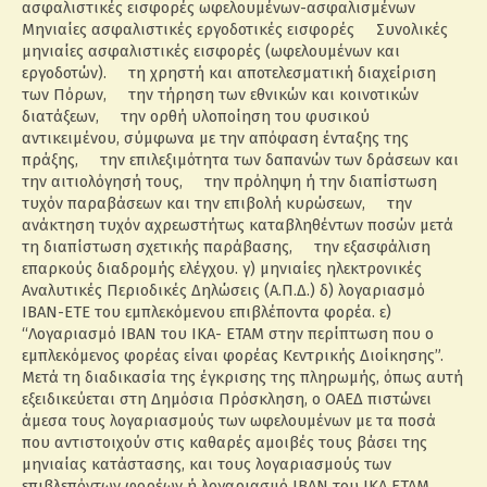
ασφαλιστικές εισφορές ωφελουμένων-ασφαλισμένων
Μηνιαίες ασφαλιστικές εργοδοτικές εισφορές Συνολικές
μηνιαίες ασφαλιστικές εισφορές (ωφελουμένων και
εργοδοτών). τη χρηστή και αποτελεσματική διαχείριση
των Πόρων, την τήρηση των εθνικών και κοινοτικών
διατάξεων, την ορθή υλοποίηση του φυσικού
αντικειμένου, σύμφωνα με την απόφαση ένταξης της
πράξης, την επιλεξιμότητα των δαπανών των δράσεων και
την αιτιολόγησή τους, την πρόληψη ή την διαπίστωση
τυχόν παραβάσεων και την επιβολή κυρώσεων, την
ανάκτηση τυχόν αχρεωστήτως καταβληθέντων ποσών μετά
τη διαπίστωση σχετικής παράβασης, την εξασφάλιση
επαρκούς διαδρομής ελέγχου. γ) μηνιαίες ηλεκτρονικές
Αναλυτικές Περιοδικές Δηλώσεις (Α.Π.Δ.) δ) λογαριασμό
IBAN-ΕΤΕ του εμπλεκόμενου επιβλέποντα φορέα. ε)
“Λογαριασμό ΙΒΑΝ του ΙΚΑ- ΕΤΑΜ στην περίπτωση που ο
εμπλεκόμενος φορέας είναι φορέας Κεντρικής Διοίκησης”.
Μετά τη διαδικασία της έγκρισης της πληρωμής, όπως αυτή
εξειδικεύεται στη Δημόσια Πρόσκληση, ο ΟΑΕΔ πιστώνει
άμεσα τους λογαριασμούς των ωφελουμένων με τα ποσά
που αντιστοιχούν στις καθαρές αμοιβές τους βάσει της
μηνιαίας κατάστασης, και τους λογαριασμούς των
επιβλεπόντων φορέων ή λογαριασμό IBAN του ΙΚΑ ΕΤΑΜ