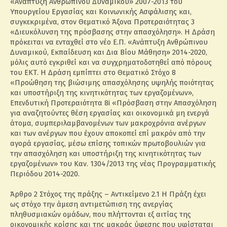
«Ανάπτυξη Ανθρώπινου Δυναμικού» 2007-2013 του
Υπουργείου Εργασίας και Κοινωνικής Ασφάλισης και,
συγκεκριμένα, στον Θεματικό Άξονα Προτεραιότητας 3
«Διευκόλυνση της πρόσβασης στην απασχόληση». Η Δράση
πρόκειται να ενταχθεί στο νέο Ε.Π. «Ανάπτυξη Ανθρώπινου
Δυναμικού, Εκπαίδευση και Δια Βίου Μάθηση» 2014-2020,
μόλις αυτό εγκριθεί και να συγχρηματοδοτηθεί από πόρους
του ΕΚΤ. Η Δράση εμπίπτει στο Θεματικό Στόχο 8
«Προώθηση της βιώσιμης απασχόλησης υψηλής ποιότητας
και υποστήριξη της κινητικότητας των εργαζομένων»,
Επενδυτική Προτεραιότητα 8i «Πρόσβαση στην Απασχόληση
για αναζητούντες θέση εργασίας και οικονομικά μη ενεργά
άτομα, συμπεριλαμβανομένων των μακροχρόνια ανέργων
και των ανέργων που έχουν αποκοπεί επί μακρόν από την
αγορά εργασίας, μέσω επίσης τοπικών πρωτοβουλιών για
την απασχόληση και υποστήριξη της κινητικότητας των
εργαζομένων» του Καν. 1304/2013 της νέας Προγραμματικής
Περιόδου 2014-2020.
Άρθρο 2 Στόχος της πράξης – Αντικείμενο 2.1 Η Πράξη έχει
ως στόχο την άμεση αντιμετώπιση της ανεργίας
πληθυσμιακών ομάδων, που πλήττονται εξ αιτίας της
οικονομικής κρίσης και της μακράς ύφεσης που υφίσταται