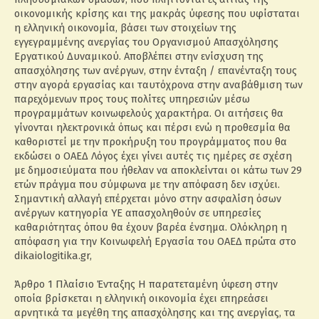
οικονομικής κρίσης και της μακράς ύφεσης που υφίσταται
η ελληνική οικονομία, βάσει των στοιχείων της
εγγεγραμμένης ανεργίας του Οργανισμού Απασχόλησης
Εργατικού Δυναμικού. Αποβλέπει στην ενίσχυση της
απασχόλησης των ανέργων, στην ένταξη / επανένταξη τους
στην αγορά εργασίας και ταυτόχρονα στην αναβάθμιση των
παρεχόμενων προς τους πολίτες υπηρεσιών μέσω
προγραμμάτων κοινωφελούς χαρακτήρα. Οι αιτήσεις θα
γίνονται ηλεκτρονικά όπως και πέρσι ενώ η προθεσμία θα
καθοριστεί με την προκήρυξη του προγράμματος που θα
εκδώσει ο ΟΑΕΔ Λόγος έχει γίνει αυτές τις ημέρες σε σχέση
με δημοσιεύματα που ήθελαν να αποκλείνται οι κάτω των 29
ετών πράγμα που σύμφωνα με την απόφαση δεν ισχύει.
Σημαντική αλλαγή επέρχεται μόνο στην ασφαλίση όσων
ανέργων κατηγορία ΥΕ απασχοληθούν σε υπηρεσίες
καθαριότητας όπου θα έχουν βαρέα ένσημα. Ολόκληρη η
απόφαση για την Κοινωφελή Εργασία του ΟΑΕΔ πρώτα στο
dikaiologitika.gr,
Άρθρο 1 Πλαίσιο Ένταξης Η παρατεταμένη ύφεση στην
οποία βρίσκεται η ελληνική οικονομία έχει επηρεάσει
αρνητικά τα μεγέθη της απασχόλησης και της ανεργίας, τα