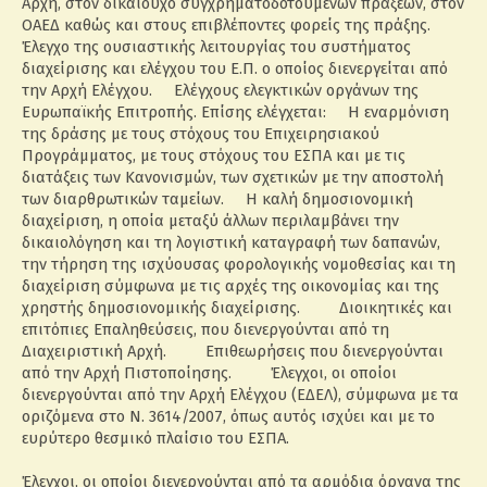
Αρχή, στον δικαιούχο συγχρηματοδοτούμενων πράξεων, στον
ΟΑΕΔ καθώς και στους επιβλέποντες φορείς της πράξης.
Έλεγχο της ουσιαστικής λειτουργίας του συστήματος
διαχείρισης και ελέγχου του Ε.Π. ο οποίος διενεργείται από
την Αρχή Ελέγχου. Ελέγχους ελεγκτικών οργάνων της
Ευρωπαϊκής Επιτροπής. Επίσης ελέγχεται: Η εναρμόνιση
της δράσης με τους στόχους του Επιχειρησιακού
Προγράμματος, με τους στόχους του ΕΣΠΑ και με τις
διατάξεις των Κανονισμών, των σχετικών με την αποστολή
των διαρθρωτικών ταμείων. Η καλή δημοσιονομική
διαχείριση, η οποία μεταξύ άλλων περιλαμβάνει την
δικαιολόγηση και τη λογιστική καταγραφή των δαπανών,
την τήρηση της ισχύουσας φορολογικής νομοθεσίας και τη
διαχείριση σύμφωνα με τις αρχές της οικονομίας και της
χρηστής δημοσιονομικής διαχείρισης. Διοικητικές και
επιτόπιες Επαληθεύσεις, που διενεργούνται από τη
Διαχειριστική Αρχή. Επιθεωρήσεις που διενεργούνται
από την Αρχή Πιστοποίησης. Έλεγχοι, οι οποίοι
διενεργούνται από την Αρχή Ελέγχου (ΕΔΕΛ), σύμφωνα με τα
οριζόμενα στο Ν. 3614/2007, όπως αυτός ισχύει και με το
ευρύτερο θεσμικό πλαίσιο του ΕΣΠΑ.
Έλεγχοι, οι οποίοι διενεργούνται από τα αρμόδια όργανα της