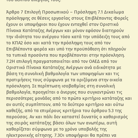
Άρθρο 7 Επιλογή Προσωπικού – Πρόσληψη 7.1 Δικαίωμα
πρόσληψης σε θέσεις εργασίας στους Επιβλέποντες Φορείς
έχουν οι υποψήφιοι που έχουν ενταχθεί στον Οριστικό
Πίνακα Κατάταξης Ανέργων και μόνον εφόσον διατηρούν
την ιδιότητα του ανέργου τόσο κατά την υπόδειξη τους από
το ΚΠΑ2 όσο και κατά την πρόσληψη τους από τον
Επιβλέποντα φορέα και υπό την προϋπόθεση ότι πληρούν
τα τυπικά προσόντα που προβλέπονται στην πρόσκληση.
7.2Η επιλογή πραγματοποιείται από τον ΟΑΕΔ από τον
Οριστικό Πίνακα Κατάταξης Ανέργων ανά ειδικότητα με
βάση τη συνολική βαθμολογία των υποψηφίων και τις
προτιμήσεις τους σύμφωνα με τα οριζόμενα στην οικεία
πρόσκληση. Σε περίπτωση ισοβαθμίας στη συνολική
βαθμολογία, προηγείται ο άνεργος που συγκεντρώνει τις
περισσότερες μονάδες από το πρώτο κριτήριο κατάταξης και
αν αυτές συμπίπτουν, από το δεύτερο κριτήριο και ούτω
καθεξής, από τα επιμέρους κριτήρια του άρθρου 5.3 της
παρούσας. Αν και πάλι δεν καταστεί δυνατός ο καθορισμός
της σειράς κατάταξης βάσει όλων των ανωτέρω, αυτή
καθορίζεται σύμφωνα με το χρόνο υποβολής της
ηλεκτρονικής αίτησης. 7.3Οι υποψήφιοι θα πρέπει να