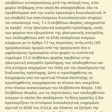
υποβάλουν αυτοπροσώπως μετά την επιλογή τους, στον
φορέα Επίβλεψης στον οποίο θα απασχοληθούν, όλα τα
προβλεπόμενα από την οικεία πρόσκληση δικαιολογητικά. Η
μη υποβολή των απαιτούμενων δικαιολογητικών επιφέρει
τον αποκλεισμό τους. 7.4 Ο επιβλέπων Φορέας υποχρεούται
να προβεί : στην ηλεκτρονική αναγγελία πρόσληψης, εκτός
των φορέων που εξαιρούνται της ηλεκτρονικής αναγγελίας
των υποδειχθέντων από τα ΚΠΑ2 επιλεγέντων ανέργων
σύμφωνα με το άρθρο 7.2 της παρούσας, εντός εντός (30)
ημερολογιακών ημερών από την ημερομηνία που ο
ωφελούμενος προσκομίσει στον φορέα το συστατικό
σημείωμα 7.5 Ο επιβλέπων φορέας προβαίνει στην
ηλεκτρονική αναγγελία πρόσληψης των υποδειχθέντων και
στη συνέχεια ενημερώνει τον ΟΑΕΔ για την ολοκλήρωση της
διαδικασίας πρόσληψης, ώστε οι προσληφθέντες να
διαγραφούν από τον οριστικό Πίνακα Κατάταξης. Οι
προσληφθέντες αναγράφονται σε πίνακα που αναρτάται
στον πίνακα ανακοινώσεων του Επιβλέποντα Φορέα. 7.6Ο
Επιβλέπων Φορέας, για τις περιπτώσεις των υποδειχθέντων
ανέργων οι οποίοι δεν αποδέχονται τη θέση εργασίας ή δεν
προσκομίζουν τα αιτούμενα δικαιολογητικά, ενημερώνει
σχετικά το ΚΠΑ2 του Ο.Α.Ε.Δ. και δύναται να ζητήσει την