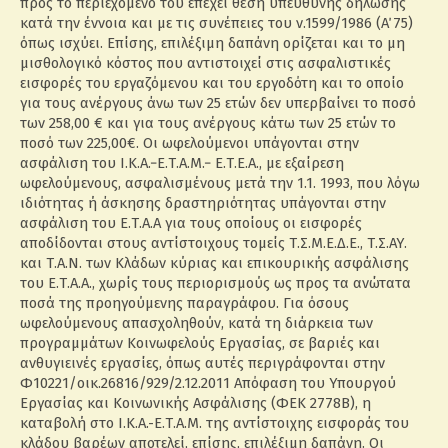
προς το περιεχόμενό του επέχει θέση υπεύθυνης δήλωσης
κατά την έννοια και με τις συνέπειες του ν.1599/1986 (Α΄ 75)
όπως ισχύει. Επίσης, επιλέξιμη δαπάνη ορίζεται και το μη
μισθολογικό κόστος που αντιστοιχεί στις ασφαλιστικές
εισφορές του εργαζόμενου και του εργοδότη και το οποίο
για τους ανέργους άνω των 25 ετών δεν υπερβαίνει το ποσό
των 258,00 € και για τους ανέργους κάτω των 25 ετών το
ποσό των 225,00€. Οι ωφελούμενοι υπάγονται στην
ασφάλιση του Ι.Κ.Α.−Ε.Τ.Α.Μ.− Ε.Τ.Ε.Α., με εξαίρεση
ωφελούμενους, ασφαλισμένους μετά την 1.1. 1993, που λόγω
ιδιότητας ή άσκησης δραστηριότητας υπάγονται στην
ασφάλιση του Ε.Τ.Α.Α για τους οποίους οι εισφορές
αποδίδονται στους αντίστοιχους τομείς Τ.Σ.Μ.Ε.Δ.Ε., Τ.Σ.ΑΥ.
και Τ.Α.Ν. των Κλάδων κύριας και επικουρικής ασφάλισης
του Ε.Τ.Α.Α., χωρίς τους περιορισμούς ως προς τα ανώτατα
ποσά της προηγούμενης παραγράφου. Για όσους
ωφελούμενους απασχοληθούν, κατά τη διάρκεια των
προγραμμάτων Κοινωφελούς Εργασίας, σε βαριές και
ανθυγιεινές εργασίες, όπως αυτές περιγράφονται στην
Φ10221/οικ.26816/929/2.12.2011 Απόφαση του Υπουργού
Εργασίας και Κοινωνικής Ασφάλισης (ΦΕΚ 2778Β), η
καταβολή στο Ι.Κ.Α.-Ε.Τ.Α.Μ. της αντίστοιχης εισφοράς του
κλάδου βαρέων αποτελεί, επίσης, επιλέξιμη δαπάνη. Οι