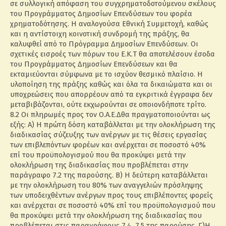
σε συλλογική απόφαση του συγχρηματοδοτούμενου σκέλους
του Προγράμματος Δημοσίων Επενδύσεων του φορέα
χρηματοδότησης. Η αναλογούσα Εθνική Συμμετοχή, καθώς
και η αντίστοιχη κοινοτική συνδρομή της πράξης, θα
καλυφθεί από το Πρόγραμμα Δημοσίων Επενδύσεων. Οι
σχετικές εισροές των πόρων του Ε.Κ.Τ θα αποτελέσουν έσοδα
του Προγράμματος Δημοσίων Επενδύσεων και θα
εκταμιεύονται σύμφωνα με το ισχύον θεσμικό πλαίσιο. Η
υλοποίηση της πράξης καθώς και όλα τα δικαιώματα και οι
υποχρεώσεις που απορρέουν από τα εγκριτικά έγγραφα δεν
μεταβιβάζονται, ούτε εκχωρούνται σε οποιονδήποτε τρίτο.
8.2 Οι πληρωμές προς τον Ο.Α.Ε.Δθα πραγματοποιούνται ως
εξής: Α) Η πρώτη δόση καταβάλλεται με την ολοκλήρωση της
διαδικασίας σύζευξης των ανέργων με τις θέσεις εργασίας
των επιβλεπόντων φορέων και ανέρχεται σε ποσοστό 40%
επί του προϋπολογισμού που θα προκύψει μετά την
ολοκλήρωση της διαδικασίας που προβλέπεται στην
παράγραφο 7.2 της παρούσης. Β) Η δεύτερη καταβάλλεται
με την ολοκλήρωση του 80% των αναγγελιών πρόσληψης
των υποδειχθέντων ανέργων προς τους επιβλέποντες φορείς
και ανέρχεται σε ποσοστό 40% επί του προϋπολογισμού που
θα προκύψει μετά την ολοκλήρωση της διαδικασίας που
προβλέπεται στις παραγράφους 7.4, 7.5 της παρούσης. Γ)Η