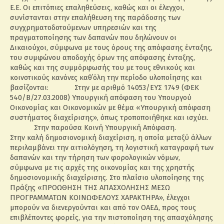
Ε.Ε. Οι επιτόπιες επαληθεύσεις, καθώς και οι έλεγχοι,
συνίστανται στην επαλήθευση της παράδοσης των
συγχρηματοδοτούμενων υπηρεσιών και της
πραγματοποίησης των δαπανών που δηλώνουν οι
Δικαιούχοι, σύμφωνα με τους όρους της απόφασης ένταξης,
του συμφώνου αποδοχής όρων της απόφασης ένταξης,
καθώς και της συμμόρφωσής του με τους εθνικούς και
κοινοτικούς κανόνες καθ΄όλη την περίοδο υλοποίησης και
βασίζονται: Στην με αριθμό 14053/ΕΥΣ 1749 (ΦΕΚ
540/Β/27.03.2008) Υπουργική απόφαση του Υπουργού
Οικονομίας και Οικονομικών με θέμα «Υπουργική απόφαση
συστήματος διαχείρισης», όπως τροποποιήθηκε και ισχύει.
Στην παρούσα Κοινή Υπουργική Απόφαση.
Στην καλή δημοσιονομική διαχείριση, η οποία μεταξύ άλλων
περιλαμβάνει την αιτιολόγηση, τη λογιστική καταγραφή των
δαπανών και την τήρηση των φορολογικών νόμων,
σύμφωνα με τις αρχές της οικονομίας και της χρηστής
δημοσιονομικής διαχείρισης. Στο πλαίσιο υλοποίησης της
Πράξης «ΠΡΟΩΘΗΣΗ ΤΗΣ ΑΠΑΣΧΟΛΗΣΗΣ ΜΕΣΩ
ΠΡΟΓΡΑΜΜΑΤΩΝ ΚΟΙΝΩΦΕΛΟΥΣ ΧΑΡΑΚΤΗΡΑ», έλεγχοι
μπορούν να διενεργούνται και από τον ΟΑΕΔ, προς τους
επιβλέποντες φορείς, για την πιστοποίηση της απασχόλησης