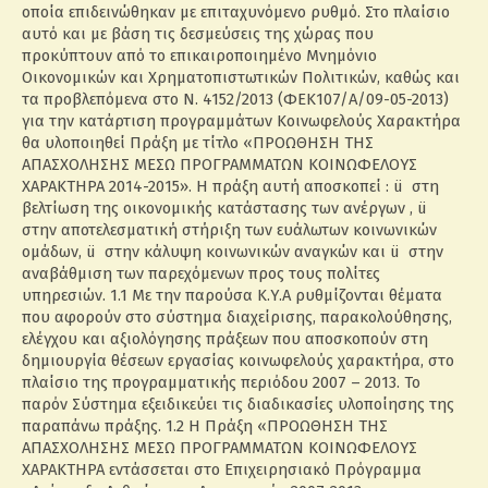
οποία επιδεινώθηκαν με επιταχυνόμενο ρυθμό. Στο πλαίσιο
αυτό και με βάση τις δεσμεύσεις της χώρας που
προκύπτουν από το επικαιροποιημένο Μνημόνιο
Οικονομικών και Χρηματοπιστωτικών Πολιτικών, καθώς και
τα προβλεπόμενα στο Ν. 4152/2013 (ΦΕΚ107/Α/09-05-2013)
για την κατάρτιση προγραμμάτων Κοινωφελούς Χαρακτήρα
θα υλοποιηθεί Πράξη με τίτλο «ΠΡΟΩΘΗΣΗ ΤΗΣ
ΑΠΑΣΧΟΛΗΣΗΣ ΜΕΣΩ ΠΡΟΓΡΑΜΜΑΤΩΝ ΚΟΙΝΩΦΕΛΟΥΣ
ΧΑΡΑΚΤΗΡΑ 2014-2015». Η πράξη αυτή αποσκοπεί : ü στη
βελτίωση της οικονομικής κατάστασης των ανέργων , ü
στην αποτελεσματική στήριξη των ευάλωτων κοινωνικών
ομάδων, ü στην κάλυψη κοινωνικών αναγκών και ü στην
αναβάθμιση των παρεχόμενων προς τους πολίτες
υπηρεσιών. 1.1 Με την παρούσα Κ.Υ.Α ρυθμίζονται θέματα
που αφορούν στο σύστημα διαχείρισης, παρακολούθησης,
ελέγχου και αξιολόγησης πράξεων που αποσκοπούν στη
δημιουργία θέσεων εργασίας κοινωφελούς χαρακτήρα, στο
πλαίσιο της προγραμματικής περιόδου 2007 – 2013. Το
παρόν Σύστημα εξειδικεύει τις διαδικασίες υλοποίησης της
παραπάνω πράξης. 1.2 Η Πράξη «ΠΡΟΩΘΗΣΗ ΤΗΣ
ΑΠΑΣΧΟΛΗΣΗΣ ΜΕΣΩ ΠΡΟΓΡΑΜΜΑΤΩΝ ΚΟΙΝΩΦΕΛΟΥΣ
ΧΑΡΑΚΤΗΡΑ εντάσσεται στο Επιχειρησιακό Πρόγραμμα