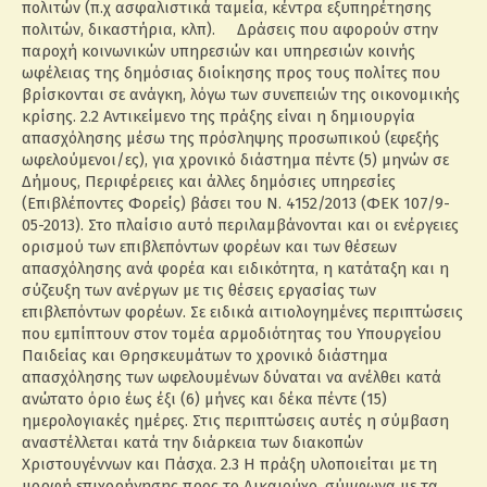
πολιτών (π.χ ασφαλιστικά ταμεία, κέντρα εξυπηρέτησης
πολιτών, δικαστήρια, κλπ). Δράσεις που αφορούν στην
παροχή κοινωνικών υπηρεσιών και υπηρεσιών κοινής
ωφέλειας της δημόσιας διοίκησης προς τους πολίτες που
βρίσκονται σε ανάγκη, λόγω των συνεπειών της οικονομικής
κρίσης. 2.2 Αντικείμενο της πράξης είναι η δημιουργία
απασχόλησης μέσω της πρόσληψης προσωπικού (εφεξής
ωφελούμενοι/ες), για χρονικό διάστημα πέντε (5) μηνών σε
Δήμους, Περιφέρειες και άλλες δημόσιες υπηρεσίες
(Επιβλέποντες Φορείς) βάσει του Ν. 4152/2013 (ΦΕΚ 107/9-
05-2013). Στο πλαίσιο αυτό περιλαμβάνονται και οι ενέργειες
ορισμού των επιβλεπόντων φορέων και των θέσεων
απασχόλησης ανά φορέα και ειδικότητα, η κατάταξη και η
σύζευξη των ανέργων με τις θέσεις εργασίας των
επιβλεπόντων φορέων. Σε ειδικά αιτιολογημένες περιπτώσεις
που εμπίπτουν στον τομέα αρμοδιότητας του Υπουργείου
Παιδείας και Θρησκευμάτων το χρονικό διάστημα
απασχόλησης των ωφελουμένων δύναται να ανέλθει κατά
ανώτατο όριο έως έξι (6) μήνες και δέκα πέντε (15)
ημερολογιακές ημέρες. Στις περιπτώσεις αυτές η σύμβαση
αναστέλλεται κατά την διάρκεια των διακοπών
Χριστουγέννων και Πάσχα. 2.3 Η πράξη υλοποιείται με τη
μορφή επιχορήγησης προς το Δικαιούχο, σύμφωνα με τα