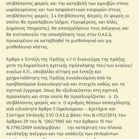
επιβλέποντες φορείς και την καταβολή των αμοιβών στους
ωφελουμένους και των ασφαλιστικών εισφορών στους
επιβλέποντες φορείς. 3.4 Επιβλέποντες Φορείς: Οι φορείς οι
οποίοι θα προσλάβουν (Δήμοι, Περιφέρειες, και άλλες
Δημόσιες Υπηρεσίες), θα απασχολήσουν τους ανέργους και
θα πιστοποιούν την απασχόληση τους στον Ο.Α.Ε.Δ,
προκειμένου να καταβληθεί το μισθολογικό και μη
μισθολογικό κόστος.
Άρθρο 4 Ένταξη της Πράξης 4.1 Ο δικαιούχος της πράξης,
μετά τη δημοσίευση σχετικής πρόσκλησης του/των οικείου/
οικείων Ε.Π., υποβάλλει αίτηση για ένταξη και
χρηματοδότηση της Πράξης συνοδευόμενη από τα
προβλεπόμενα δικαιολογητικά και στοιχεία καθώς και τα
σχετικά έγγραφα, όπως θα εξειδικεύονται στη σχετική
πρόσκληση και στην οποία θα προσδιορίζονται : ü Οι
επιβλέποντες φορείς και ü Ο αριθμός θέσεων απασχόλησης
ανά ειδικότητα Άρθρο 5 Ωφελούμενοι – Κριτήρια και
Σύστημα Επιλογής 5.1O Ο.Α.Ε.Δ βάσει του Ν.4152/2013, του
άρθρου 29 του Ν. 1262/1982 και του άρθρου 15 του
Ν.3790/2009 αναλαμβάνει: την κατάρτιση του πίνακα
κατάταξης ανέργων και την υπόδειξη των επιλεγέντων