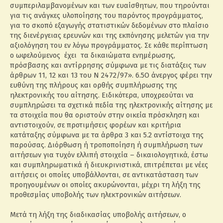
συμπεριλαμβανομένων και των ευαίσθητων, που τηρούνται
για τις ανάγκες υλοποίησης του παρόντος προγράμματος,
για το σκοπό εξαγωγής στατιστικών δεδομένων στο πλαίσιο
της διενέργειας ερευνών και της εκπόνησης μελετών για την
αξιολόγηση του εν λόγω προγράμματος. Σε κάθε περίπτωση
ο ωφελούμενος έχει τα δικαιώματα ενημέρωσης,
πρόσβασης και αντίρρησης σύμφωνα με τις διατάξεις των
άρθρων 11, 12 και 13 του Ν 2472/97». 6.5Ο άνεργος φέρει την
ευθύνη της πλήρους και ορθής συμπλήρωσης της
ηλεκτρονικής του αίτησης. Ειδικότερα, υποχρεούται να
συμπληρώσει τα σχετικά πεδία της ηλεκτρονικής αίτησης με
τα στοιχεία που θα οριστούν στην οικεία πρόσκληση και
αντιστοιχούν, σε προτιμήσεις φορέων και κριτήρια
κατάταξης σύμφωνα με τα άρθρα 3 και 5.2 αντίστοιχα της
παρούσας. Διόρθωση ή τροποποίηση ή συμπλήρωση των
αιτήσεων για τυχόν ελλιπή στοιχεία – δικαιολογητικά, έστω
και συμπληρωματικά ή διευκρινιστικά, επιτρέπεται με νέες
αιτήσεις οι οποίες υποβάλλονται, σε αντικατάσταση των
προηγουμένων οι οποίες ακυρώνονται, μέχρι τη λήξη της
προθεσμίας υποβολής των ηλεκτρονικών αιτήσεων.
Μετά τη λήξη της διαδικασίας υποβολής αιτήσεων, ο