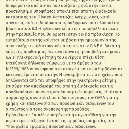
διαφορετικό από αυτόν που ορίζεται ρητά στην οικεία
πρόσκληση, ο υποψήφιος αποκλείεται από τη διαδικασία
κατάρτισης του Πίνακα Κατάταξης Ανέργων και, κατά
συνέπεια, από τη διαδικασία προσλήψεων που υλοποιείται
βάσει αυτού. 6.3 Η ηλεκτρονική αίτηση υποβάλλεται μέσα
στην προθεσμία που θα οριστεί στην οικεία πρόσκληση. Το
εμπρόθεσμο αυτής κρίνεται με βάση την ημερομηνία της
αποστολής της ηλεκτρονικής αίτησης στον Ο.Α.Ε.Δ. Μετά τη
λήξη της προθεσμίας δεν είναι δυνατή η υποβολή αιτήσεων.
6.4 Η ηλεκτρονική αίτηση του ανέργου επέχει θέση
υπεύθυνης δήλωσης σύμφωνα με το άρθρο 8 του
Ν.1599/1986 όσον αφορά στα στοιχεία που περιλαμβάνονται
και αναφέρονται σε αυτήν. Η ανακρίβεια των στοιχείων που
δηλώνονται από τον υποψήφιο στην ηλεκτρονική αίτηση
επισύρει τον αποκλεισμό του από τη διαδικασία και τις
προβλεπόμενες ποινικές και διοικητικές κυρώσεις. Η αίτηση
συμμετοχής συνιστά εξουσιοδότηση προς τον ΟΑΕΔ για τη
χρήση και επεξεργασία των προσωπικών δεδομένων του
αιτούντος για τους σκοπούς της παρούσας
Πρόσκλησης.Επιπλέον, παρέχεται η συγκατάθεσή για την
περαιτέρω επεξεργασία από τις αρμόδιες υπηρεσίες του
Υπουργείου Εργασίας προσωπικών δεδομένων,