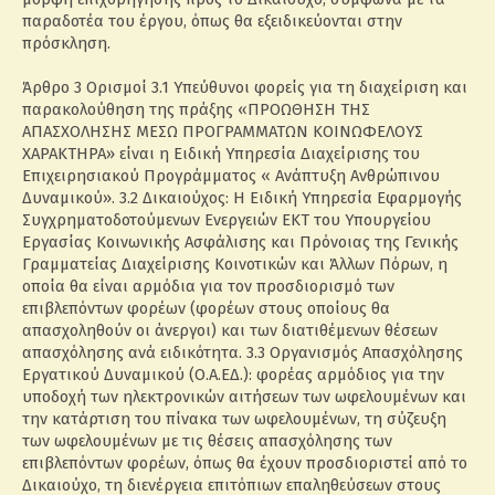
παραδοτέα του έργου, όπως θα εξειδικεύονται στην
πρόσκληση.
Άρθρο 3 Ορισμοί 3.1 Υπεύθυνοι φορείς για τη διαχείριση και
παρακολούθηση της πράξης «ΠΡΟΩΘΗΣΗ ΤΗΣ
ΑΠΑΣΧΟΛΗΣΗΣ ΜΕΣΩ ΠΡΟΓΡΑΜΜΑΤΩΝ ΚΟΙΝΩΦΕΛΟΥΣ
ΧΑΡΑΚΤΗΡΑ» είναι η Ειδική Υπηρεσία Διαχείρισης του
Επιχειρησιακού Προγράμματος « Ανάπτυξη Ανθρώπινου
Δυναμικού». 3.2 Δικαιούχος: Η Ειδική Υπηρεσία Εφαρμογής
Συγχρηματοδοτούμενων Ενεργειών ΕΚΤ του Υπουργείου
Εργασίας Κοινωνικής Ασφάλισης και Πρόνοιας της Γενικής
Γραμματείας Διαχείρισης Κοινοτικών και Άλλων Πόρων, η
οποία θα είναι αρμόδια για τον προσδιορισμό των
επιβλεπόντων φορέων (φορέων στους οποίους θα
απασχοληθούν οι άνεργοι) και των διατιθέμενων θέσεων
απασχόλησης ανά ειδικότητα. 3.3 Οργανισμός Απασχόλησης
Εργατικού Δυναμικού (Ο.Α.ΕΔ.): φορέας αρμόδιος για την
υποδοχή των ηλεκτρονικών αιτήσεων των ωφελουμένων και
την κατάρτιση του πίνακα των ωφελουμένων, τη σύζευξη
των ωφελουμένων με τις θέσεις απασχόλησης των
επιβλεπόντων φορέων, όπως θα έχουν προσδιοριστεί από το
Δικαιούχο, τη διενέργεια επιτόπιων επαληθεύσεων στους