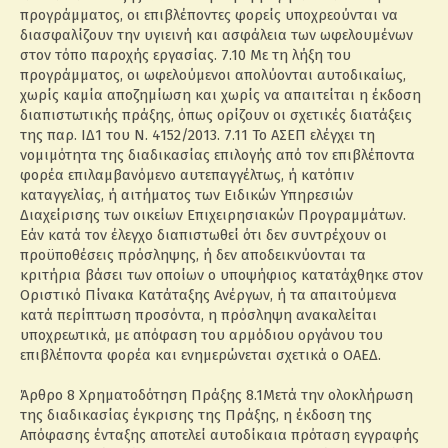
προγράμματος, οι επιβλέποντες φορείς υποχρεούνται να
διασφαλίζουν την υγιεινή και ασφάλεια των ωφελουμένων
στον τόπο παροχής εργασίας. 7.10 Με τη λήξη του
προγράμματος, οι ωφελούμενοι απολύονται αυτοδικαίως,
χωρίς καμία αποζημίωση και χωρίς να απαιτείται η έκδοση
διαπιστωτικής πράξης, όπως ορίζουν οι σχετικές διατάξεις
της παρ. ΙΔ1 του Ν. 4152/2013. 7.11 Το ΑΣΕΠ ελέγχει τη
νομιμότητα της διαδικασίας επιλογής από τον επιβλέποντα
φορέα επιλαμβανόμενο αυτεπαγγέλτως, ή κατόπιν
καταγγελίας, ή αιτήματος των Ειδικών Υπηρεσιών
Διαχείρισης των οικείων Επιχειρησιακών Προγραμμάτων.
Εάν κατά τον έλεγχο διαπιστωθεί ότι δεν συντρέχουν οι
προϋποθέσεις πρόσληψης, ή δεν αποδεικνύονται τα
κριτήρια βάσει των οποίων ο υποψήφιος κατατάχθηκε στον
Οριστικό Πίνακα Κατάταξης Ανέργων, ή τα απαιτούμενα
κατά περίπτωση προσόντα, η πρόσληψη ανακαλείται
υποχρεωτικά, με απόφαση του αρμόδιου οργάνου του
επιβλέποντα φορέα και ενημερώνεται σχετικά ο ΟΑΕΔ.
Άρθρο 8 Χρηματοδότηση Πράξης 8.1Μετά την ολοκλήρωση
της διαδικασίας έγκρισης της Πράξης, η έκδοση της
Απόφασης ένταξης αποτελεί αυτοδίκαια πρόταση εγγραφής