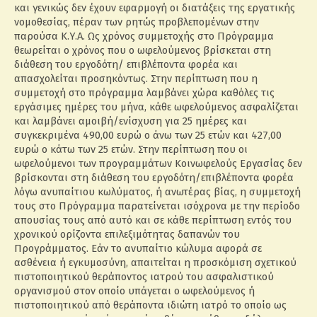
και γενικώς δεν έχουν εφαρμογή οι διατάξεις της εργατικής
νομοθεσίας, πέραν των ρητώς προβλεπομένων στην
παρούσα Κ.Υ.Α. Ως χρόνος συμμετοχής στο Πρόγραμμα
θεωρείται ο χρόνος που ο ωφελούμενος βρίσκεται στη
διάθεση του εργοδότη/ επιβλέποντα φορέα και
απασχολείται προσηκόντως. Στην περίπτωση που η
συμμετοχή στο πρόγραμμα λαμβάνει χώρα καθόλες τις
εργάσιμες ημέρες του μήνα, κάθε ωφελούμενος ασφαλίζεται
και λαμβάνει αμοιβή/ενίσχυση για 25 ημέρες και
συγκεκριμένα 490,00 ευρώ ο άνω των 25 ετών και 427,00
ευρώ ο κάτω των 25 ετών. Στην περίπτωση που οι
ωφελούμενοι των προγραμμάτων Κοινωφελούς Εργασίας δεν
βρίσκονται στη διάθεση του εργοδότη/επιβλέποντα φορέα
λόγω ανυπαίτιου κωλύματος, ή ανωτέρας βίας, η συμμετοχή
τους στο Πρόγραμμα παρατείνεται ισόχρονα με την περίοδο
απουσίας τους από αυτό και σε κάθε περίπτωση εντός του
χρονικού ορίζοντα επιλεξιμότητας δαπανών του
Προγράμματος. Εάν το ανυπαίτιο κώλυμα αφορά σε
ασθένεια ή εγκυμοσύνη, απαιτείται η προσκόμιση σχετικού
πιστοποιητικού θεράποντος ιατρού του ασφαλιστικού
οργανισμού στον οποίο υπάγεται ο ωφελούμενος ή
πιστοποιητικού από θεράποντα ιδιώτη ιατρό το οποίο ως