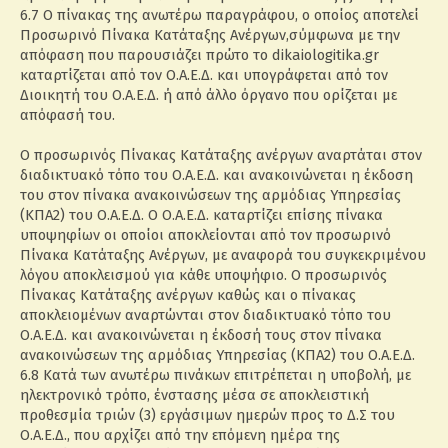
6.7 Ο πίνακας της ανωτέρω παραγράφου, ο οποίος αποτελεί
Προσωρινό Πίνακα Κατάταξης Ανέργων,σύμφωνα με την
απόφαση που παρουσιάζει πρώτο το dikaiologitika.gr
καταρτίζεται από τον Ο.Α.Ε.Δ. και υπογράφεται από τον
Διοικητή του Ο.Α.Ε.Δ. ή από άλλο όργανο που ορίζεται με
απόφασή του.
Ο προσωρινός Πίνακας Κατάταξης ανέργων αναρτάται στον
διαδικτυακό τόπο του Ο.Α.Ε.Δ. και ανακοινώνεται η έκδοση
του στον πίνακα ανακοινώσεων της αρμόδιας Υπηρεσίας
(ΚΠΑ2) του Ο.Α.Ε.Δ. Ο Ο.Α.Ε.Δ. καταρτίζει επίσης πίνακα
υποψηφίων οι οποίοι αποκλείονται από τον προσωρινό
Πίνακα Κατάταξης Ανέργων, με αναφορά του συγκεκριμένου
λόγου αποκλεισμού για κάθε υποψήφιο. Ο προσωρινός
Πίνακας Κατάταξης ανέργων καθώς και ο πίνακας
αποκλειομένων αναρτώνται στον διαδικτυακό τόπο του
Ο.Α.Ε.Δ. και ανακοινώνεται η έκδοσή τους στον πίνακα
ανακοινώσεων της αρμόδιας Υπηρεσίας (ΚΠΑ2) του Ο.Α.Ε.Δ.
6.8 Κατά των ανωτέρω πινάκων επιτρέπεται η υποβολή, με
ηλεκτρονικό τρόπο, ένστασης μέσα σε αποκλειστική
προθεσμία τριών (3) εργάσιμων ημερών προς το Δ.Σ του
Ο.Α.Ε.Δ., που αρχίζει από την επόμενη ημέρα της