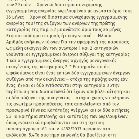
των 29 ετών Χρονικό διάστημα συνεχόμενης
εγγεγραμμένης ανεργίας ωφελουμένου με ανώτατο όριο τους
36 μήνες Χρονικό διάστημα συνεχόμενης εγγεγραμμένης
ανεργίας του/της συζύγου των ανέργων της πρώτης
κατηγορίας της παρ. 5.2 με ανώτατο όριο τους 36 μήνες
Ετήσιο εισόδημα ατομικό, ή οικογενειακό Ηλικία
Αριθμός ανήλικων τέκνων Για την εφαρμογή της παρούσας
ως μέλη οικογενειών των ανωτέρω 1 και 2 κατηγοριών
νοούνται οι εγγεγραμμένοι άνεργοι σύζυγοι της κατηγορίας
1 και ο εγγεγραμμένος άνεργος αρχηγός μονογονεϊκής
οικογένειας της κατηγορίας 2. * Επισημαίνεται ότι
ωφελούμενος είναι ένας εκ των δύο εγγεγραμμένων άνεργων
συζύγων από την οικογένεια – στόχο της πράξης εκτός εάν,
ένας, ή/και οι δύο εντάσσονται στην κατηγορία 3 Στην
περίπτωση που διαπιστωθεί ότι έχουν υποβάλει αίτηση και
οι δύο σύζυγοι της οικογένειας – στόχου χωρίς να πληρούν
τις ανωτέρω προϋποθέσεις, τότε αποκλείονται από τον
προσωρινό Πίνακα Κατάταξης Ανέργων και οι δύο αιτήσεις.
5.3 Τα κριτήρια επιλογής και κατάταξης των ωφελουμένων,
όπως ενδεικτικά προβλέπονται και στη σχετική
υποπαράγραφο ΙΔ1 του ν. 4152/2013 αφορούν στα
ακόλουθα: 5.4Το σύστημα επιλογής θα βασίζεται στη