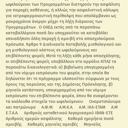
ωφελούμενοι των Προγραμμάτων διατηρούν την ασφάλιση
για παροχές ασθένειας, ή αλλιώς την ασφαλιστική κάλυψη
για ιατροφαρμακευτική περίθαλψη που απολάμβαναν ως
μακροχρόνια άνεργοι μέχρι τη λήξη διάρκειας των
Προγραμμάτων . Ο ΟΑΕΔ εκτός από τα παραπάνω
καταβαλλόμενα ποσά δεν υποχρεούται να καταβάλλει
οποιαδήποτε άλλη παροχή ή αμοιβή στα απασχολούμενα
πρόσωπα. Άρθρο 9 Διαδικασία Καταβολής μισθολογικού και
μη μισθολογικού κόστους σε ωφελούμενους και
επιβλέποντες φορείς Μετά τη λήξη κάθε μήνα απασχόλησης,
οι επιβλέποντες φορείς υποβάλλουν στο αρμόδιο ΚΠΑ2 τα
παρακάτω δικαιολογητικά: α) βεβαίωση υπογεγραμμένη
από τον νόμιμο εκπρόσωπο του φορέα, στην οποία θα
δηλώνεται ότι το πρόγραμμα υλοποιείται σύμφωνα με τους
όρους της παρούσας και της Δημόσιας Πρόσκλησης. β)
μηνιαία κατάσταση, υπογεγραμμένη από τον νόμιμο
εκπρόσωπο του επιβλέποντα φορέα, όπου θα αναφέρονται
τα ακόλουθα στοιχεία του ωφελούμενου: Ονοματεπώνυμα
και πατρώνυμα Α.Φ.Μ. Α.Μ.Κ.Α. Α.Μ. ΙΚΑ-ΕΤΑΜ Α.Μ
Ε.Τ.Α.Α. Αριθμούς καταθετικού λογαριασμού IBAN-ΕΤΕ
Αριθμούς ημερών ασφάλισης Καθαρά ημερήσια ποσά
αμοιβής Καθαρές μηνιαίες αμοιβές Μηνιαίες