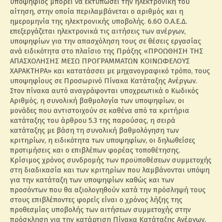
υποψήφιος μπορεί να εκτυπώσει την ηλεκτρονική του
αίτηση, στην οποία περιλαμβάνεται ο αριθμός και η
ημερομηνία της ηλεκτρονικής υποβολής. 6.6Ο Ο.Α.Ε.Δ.
επεξεργάζεται ηλεκτρονικά τις αιτήσεις των ανέργων,
υποψηφίων για την απασχόληση τους σε θέσεις εργασίας
ανά ειδικότητα στο πλαίσιο της Πράξης «ΠΡΟΩΘΗΣΗ ΤΗΣ
ΑΠΑΣΧΟΛΗΣΗΣ ΜΕΣΩ ΠΡΟΓΡΑΜΜΑΤΩΝ ΚΟΙΝΩΦΕΛΟΥΣ
ΧΑΡΑΚΤΗΡΑ» και κατατάσσει με μηχανογραφικό τρόπο, τους
υποψηφίους σε Προσωρινό Πίνακα Κατάταξης Ανέργων.
Στον πίνακα αυτό αναγράφονται υποχρεωτικά ο Κωδικός
Αριθμός, η συνολική βαθμολογία των υποψηφίων, οι
μονάδες που αντιστοιχούν σε καθένα από τα κριτήρια
κατάταξης του άρθρου 5.3 της παρούσας, η σειρά
κατάταξης με βάση τη συνολική βαθμολόγηση των
κριτηρίων, η ειδικότητα των υποψηφίων, οι δηλωθείσες
προτιμήσεις και ο επιβλέπων φορέας τοποθέτησης.
Κρίσιμος χρόνος συνδρομής των προϋποθέσεων συμμετοχής
στη διαδικασία και των κριτηρίων που λαμβάνονται υπόψη
για την κατάταξη των υποψηφίων καθώς και των
προσόντων που θα αξιολογηθούν κατά την πρόσληψή τους
στους επιβλέποντες φορείς είναι ο χρόνος λήξης της
προθεσμίας υποβολής των αιτήσεων συμμετοχής στην
πρόσκληση για την κατάρτιση Πίνακα Κατάταξης Ανέργων.