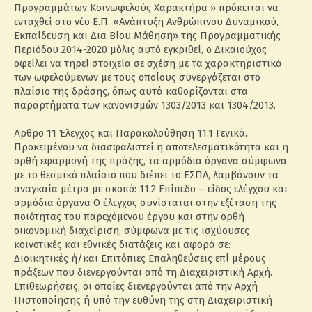
Προγραμμάτων Κοινωφελούς Χαρακτήρα » πρόκειται να
ενταχθεί στο νέο Ε.Π. «Ανάπτυξη Ανθρώπινου Δυναμικού,
Εκπαίδευση και Δια Βίου Μάθηση» της Προγραμματικής
Περιόδου 2014-2020 μόλις αυτό εγκριθεί, ο Δικαιούχος
οφείλει να τηρεί στοιχεία σε σχέση με τα χαρακτηριστικά
των ωφελούμενων με τους οποίους συνεργάζεται στο
πλαίσιο της δράσης, όπως αυτά καθορίζονται στα
παραρτήματα των κανονισμών 1303/2013 και 1304/2013.
Άρθρο 11 Έλεγχος και Παρακολούθηση 11.1 Γενικά.
Προκειμένου να διασφαλιστεί η αποτελεσματικότητα και η
ορθή εφαρμογή της πράξης, τα αρμόδια όργανα σύμφωνα
με το θεσμικό πλαίσιο που διέπει το ΕΣΠΑ, λαμβάνουν τα
αναγκαία μέτρα με σκοπό: 11.2 Επίπεδο – είδος ελέγχου και
αρμόδια όργανα Ο έλεγχος συνίσταται στην εξέταση της
ποιότητας του παρεχόμενου έργου και στην ορθή
οικονομική διαχείριση, σύμφωνα με τις ισχύουσες
κοινοτικές και εθνικές διατάξεις και αφορά σε:
Διοικητικές ή/και Επιτόπιες Επαληθεύσεις επί μέρους
πράξεων που διενεργούνται από τη Διαχειριστική Αρχή.
Επιθεωρήσεις, οι οποίες διενεργούνται από την Αρχή
Πιστοποίησης ή υπό την ευθύνη της στη Διαχειριστική