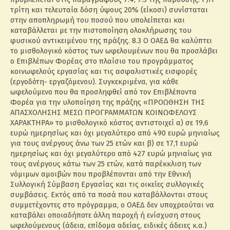
τρίτη και τελευταία δόση ύψους 20% (είκοσι) συνίσταται
στην αποπληρωμή του ποσού που υπολείπεται και
καταβάλλεται με την πιστοποίηση ολοκλήρωσης του
φυσικού αντικειμένου της πράξης. 8.3 Ο ΟΑΕΔ θα καλύπτει
το μισθολογικό κόστος των ωφελουμένων που θα προσλάβει
ο Επιβλέπων Φορέας στο πλαίσιο του προγράμματος
κοινωφελούς εργασίας και τις ασφαλιστικές εισφορές
(εργοδότη- εργαζόμενου). Συγκεκριμένα, για κάθε
ωφελούμενο που θα προσληφθεί από τον Επιβλέποντα
Φορέα για την υλοποίηση της πράξης «ΠΡΟΩΘΗΣΗ ΤΗΣ
ΑΠΑΣΧΟΛΗΣΗΣ ΜΕΣΩ ΠΡΟΓΡΑΜΜΑΤΩΝ ΚΟΙΝΩΦΕΛΟΥΣ
ΧΑΡΑΚΤΗΡΑ» το μισθολογικό κόστος αντιστοιχεί α) σε 19,6
ευρώ ημερησίως και όχι μεγαλύτερο από 490 ευρώ μηνιαίως
για τους ανέργους άνω των 25 ετών και β) σε 17,1 ευρώ
ημερησίως και όχι μεγαλύτερο από 427 ευρώ μηνιαίως για
τους ανέργους κάτω των 25 ετών, κατά παρέκκλιση των
νόμιμων αμοιβών που προβλέπονται από την Εθνική
Συλλογική Σύμβαση Εργασίας και τις οικείες συλλογικές
συμβάσεις. Εκτός από τα ποσά που καταβάλλονται στους
συμμετέχοντες στο πρόγραμμα, ο ΟΑΕΔ δεν υποχρεούται να
καταβάλει οποιαδήποτε άλλη παροχή ή ενίσχυση στους
ωφελούμενους (άδεια, επίδομα αδείας, ειδικές άδειες κ.α.)