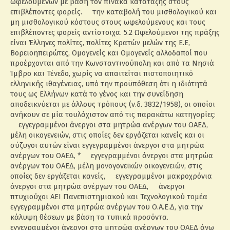
ωφελουμένων με βάση τον πίνακα κατάταξης στους
επιβλέποντες φορείς. την καταβολή του μισθολογικού και
μη μισθολογικού κόστους στους ωφελούμενους και τους
επιβλέποντες φορείς αντίστοιχα. 5.2 Ωφελούμενοι της πράξης
είναι Έλληνες πολίτες, πολίτες Κρατών μελών της Ε.Ε,
Βορειοηπειρώτες, Ομογενείς και Ομογενείς αλλοδαποί που
προέρχονται από την Κωνσταντινούπολη και από τα Νησιά
Ίμβρο και Τένεδο, χωρίς να απαιτείται πιστοποιητικό
ελληνικής ιθαγένειας, υπό την προϋπόθεση ότι η ιδιότητά
τους ως Ελλήνων κατά το γένος και την συνείδηση
αποδεικνύεται με άλλους τρόπους (ν.δ. 3832/1958), οι οποίοι
ανήκουν σε μία τουλάχιστον από τις παρακάτω κατηγορίες:
εγγεγραμμένοι άνεργοι στα μητρώα ανέργων του ΟΑΕΔ,
μέλη οικογενειών, στις οποίες δεν εργάζεται κανείς και οι
σύζυγοι αυτών είναι εγγεγραμμένοι άνεργοι στα μητρώα
ανέργων του ΟΑΕΔ, * εγγεγραμμένοι άνεργοι στα μητρώα
ανέργων του ΟΑΕΔ, μέλη μονογονεϊκών οικογενειών, στις
οποίες δεν εργάζεται κανείς, εγγεγραμμένοι μακροχρόνια
άνεργοι στα μητρώα ανέργων του ΟΑΕΔ, άνεργοι
πτυχιούχοι ΑΕΙ Πανεπιστημιακού και Τεχνολογικού τομέα
εγγεγραμμένοι στα μητρώα ανέργων του Ο.Α.Ε.Δ, για την
κάλυψη θέσεων με βάση τα τυπικά προσόντα.
εγγεγραμμένοι άνεργοι στα μητρώα ανέργων του ΟΑΕΔ άνω