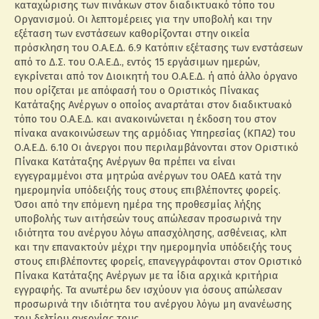
καταχώρισης των πινάκων στον διαδικτυακό τόπο του
Οργανισμού. Οι λεπτομέρειες για την υποβολή και την
εξέταση των ενστάσεων καθορίζονται στην οικεία
πρόσκληση του Ο.Α.Ε.Δ. 6.9 Κατόπιν εξέτασης των ενστάσεων
από το Δ.Σ. του Ο.Α.Ε.Δ., εντός 15 εργάσιμων ημερών,
εγκρίνεται από τον Διοικητή του Ο.Α.Ε.Δ. ή από άλλο όργανο
που ορίζεται με απόφασή του ο Οριστικός Πίνακας
Κατάταξης Ανέργων ο οποίος αναρτάται στον διαδικτυακό
τόπο του Ο.Α.Ε.Δ. και ανακοινώνεται η έκδοση του στον
πίνακα ανακοινώσεων της αρμόδιας Υπηρεσίας (ΚΠΑ2) του
Ο.Α.Ε.Δ. 6.10 Οι άνεργοι που περιλαμβάνονται στον Οριστικό
Πίνακα Κατάταξης Ανέργων θα πρέπει να είναι
εγγεγραμμένοι στα μητρώα ανέργων του ΟΑΕΔ κατά την
ημερομηνία υπόδειξής τους στους επιβλέποντες φορείς.
Όσοι από την επόμενη ημέρα της προθεσμίας λήξης
υποβολής των αιτήσεών τους απώλεσαν προσωρινά την
ιδιότητα του ανέργου λόγω απασχόλησης, ασθένειας, κλπ
και την επανακτούν μέχρι την ημερομηνία υπόδειξής τους
στους επιβλέποντες φορείς, επανεγγράφονται στον Οριστικό
Πίνακα Κατάταξης Ανέργων με τα ίδια αρχικά κριτήρια
εγγραφής. Τα ανωτέρω δεν ισχύουν για όσους απώλεσαν
προσωρινά την ιδιότητα του ανέργου λόγω μη ανανέωσης
του δελτίου ανεργίας τους.