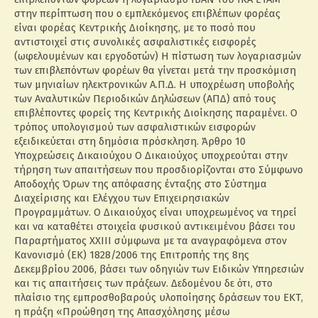
στην περίπτωση που ο εμπλεκόμενος επιβλέπων φορέας
είναι φορέας Κεντρικής Διοίκησης, με το ποσό που
αντιστοιχεί στις συνολικές ασφαλιστικές εισφορές
(ωφελουμένων και εργοδοτών) Η πίστωση των λογαριασμών
των επιβλεπόντων φορέων θα γίνεται μετά την προσκόμιση
των μηνιαίων ηλεκτρονικών Α.Π.Δ. Η υποχρέωση υποβολής
των Αναλυτικών Περιοδικών Δηλώσεων (ΑΠΔ) από τους
επιβλέποντες φορείς της Κεντρικής Διοίκησης παραμένει. Ο
τρόπος υπολογισμού των ασφαλιστικών εισφορών
εξειδικεύεται στη δημόσια πρόσκληση. Άρθρο 10
Υποχρεώσεις Δικαιούχου Ο Δικαιούχος υποχρεούται στην
τήρηση των απαιτήσεων που προσδιορίζονται στο Σύμφωνο
Αποδοχής Όρων της απόφασης ένταξης στο Σύστημα
Διαχείρισης και Ελέγχου των Επιχειρησιακών
Προγραμμάτων. Ο Δικαιούχος είναι υποχρεωμένος να τηρεί
και να καταθέτει στοιχεία φυσικού αντικειμένου βάσει του
Παραρτήματος ΧΧΙΙΙ σύμφωνα με τα αναγραφόμενα στον
Κανονισμό (ΕΚ) 1828/2006 της Επιτροπής της 8ης
Δεκεμβρίου 2006, βάσει των οδηγιών των Ειδικών Υπηρεσιών
και τις απαιτήσεις των πράξεων. Δεδομένου δε ότι, στο
πλαίσιο της εμπροσθοβαρούς υλοποίησης δράσεων του ΕΚΤ,
η πράξη «Προώθηση της Απασχόλησης μέσω