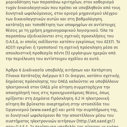
μοριοδότηση των παραπάνω κριτηρίων, στον καθορισμό
τυχόν δικαιολογητικών που πρέπει να υποβληθούν από τους
δυνητικά ωφελούμενους, στον ορισμό μηχανισμού ελέγχου
των δικαιολογητικών αυτών και στη βαθμολόγηση,
κατάταξη και τοποθέτηση των υποψηφίων σε αντίστοιχες
θέσεις με τη χρήση μηχανογραφικού λογισμικού. Όλα τα
παραπάνω εξειδικεύονται στις σχετικές προσκλήσεις του
Ο.Α.Ε.Δ, οι οποίες εκδίδονται κατόπιν εγκρίσεως του ΑΣΕΠ. Το
ΑΣΕΠ εγκρίνει ή τροποποιεί τη σχετική πρόσκληση μέσα σε
αποκλειστική προθεσμία πέντε (5) εργάσιμων ημερών από
την περιέλευση του αντίστοιχου σχεδίου σε αυτό.
Άρθρο 6 Διαδικασία υποβολής αιτήσεων και Κατάρτιση
Πίνακα Κατάταξης Ανέργων 6.1 Οι άνεργοι, κατόπιν σχετικής
δημόσιας πρόσκλησης του ΟΑΕΔ καλούνται να υποβάλλουν
ηλεκτρονικά στον ΟΑΕΔ μία αίτηση συμμετοχήςγια την
απασχόλησή τους στις προκηρυσσόμενες θέσεις, όπως
ορίζονται στη Δημόσια Πρόσκληση. 6.2 Η ηλεκτρονική
αίτηση θα βρίσκεται αναρτημένη στην ιστοσελίδα του
Οργανισμού (www.oaed.gr) και μετά την συμπλήρωση της,
οι δυνητικοί ωφελούμενοι θα την αποστέλλουν μέσω του
συστήματος ηλεκτρονικών αιτήσεων (http://ait.oaed.gr/)
στον Ο.Α.Ε.Δ. Σε περίπτωση υποβολής της αίτησης με τρόπο