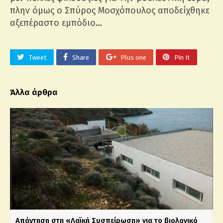
πλην όμως ο Σπύρος Μοσχόπουλος αποδείχθηκε
αξεπέραστο εμπόδιο…
Tweet
Share
Plus one
Pin It
Άλλα άρθρα
Απάντηση στη «Λαϊκή Συσπείρωση» για το βιολογικό