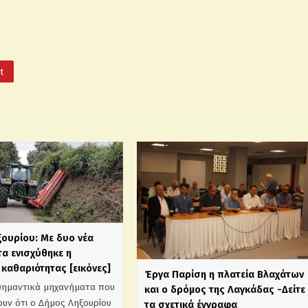
It
ξουρίου: Με δυο νέα
α ενισχύθηκε η
καθαριότητας [εικόνες]
Έργα Παρίση η πλατεία Βλαχάτων
σημαντικά μηχανήματα που
και ο δρόμος της Λαγκάδας -Δείτε
υν ότι ο Δήμος Ληξουρίου
τα σχετικά έγγραφα