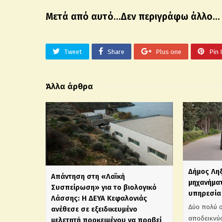
Μετά από αυτό…Δεν περιγράφω άλλο…
Tweet
Share
Plus one
Pin 
Άλλα άρθρα
Δήμος Λη
Απάντηση στη «Λαϊκή
μηχανήματ
Συσπείρωση» για το βιολογικό
υπηρεσία 
Λάσσης: Η ΔΕΥΑ Κεφαλονιάς
Δύο πολύ 
ανέθεσε σε εξειδικευμένο
αποδεικνύο
μελετητή προκειμένου να προβεί