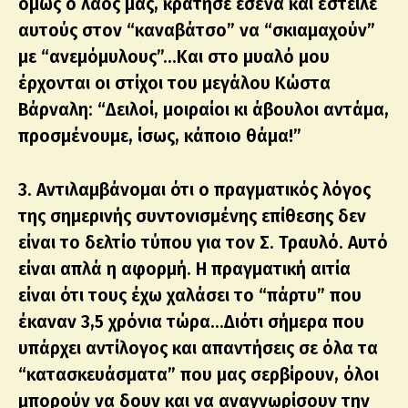
όμως ο λαός μας, κράτησε εσένα και έστειλε
αυτούς στον “καναβάτσο” να “σκιαμαχούν”
με “ανεμόμυλους”…Και στο μυαλό μου
έρχονται οι στίχοι του μεγάλου Κώστα
Βάρναλη: “Δειλοί, μοιραίοι κι άβουλοι αντάμα,
προσμένουμε, ίσως, κάποιο θάμα!”
3. Αντιλαμβάνομαι ότι ο πραγματικός λόγος
της σημερινής συντονισμένης επίθεσης δεν
είναι το δελτίο τύπου για τον Σ. Τραυλό. Αυτό
είναι απλά η αφορμή. Η πραγματική αιτία
είναι ότι τους έχω χαλάσει το “πάρτυ” που
έκαναν 3,5 χρόνια τώρα…Διότι σήμερα που
υπάρχει αντίλογος και απαντήσεις σε όλα τα
“κατασκευάσματα” που μας σερβίρουν, όλοι
μπορούν να δουν και να αναγνωρίσουν την