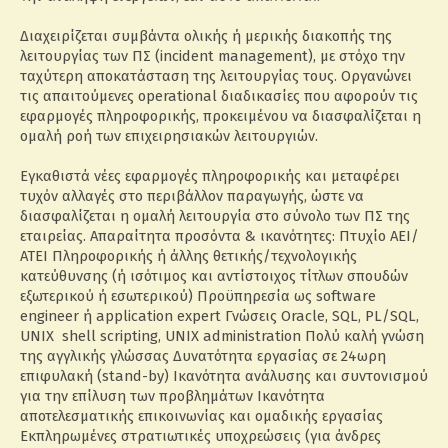
Διαχειρίζεται συμβάντα ολικής ή μερικής διακοπής της
λειτουργίας των ΠΣ (incident management), με στόχο την
ταχύτερη αποκατάσταση της λειτουργίας τους. Οργανώνει
τις απαιτούμενες operational διαδικασίες που αφορούν τις
εφαρμογές πληροφορικής, προκειμένου να διασφαλίζεται η
ομαλή ροή των επιχειρησιακών λειτουργιών.
Εγκαθιστά νέες εφαρμογές πληροφορικής και μεταφέρει
τυχόν αλλαγές στο περιβάλλον παραγωγής, ώστε να
διασφαλίζεται η ομαλή λειτουργία στο σύνολο των ΠΣ της
εταιρείας. Απαραίτητα προσόντα & ικανότητες: Πτυχίο ΑΕΙ/
ΑΤΕΙ Πληροφορικής ή άλλης θετικής/τεχνολογικής
κατεύθυνσης (ή ισότιμος και αντίστοιχος τίτλων σπουδών
εξωτερικού ή εσωτερικού) Προϋπηρεσία ως software
engineer ή application expert Γνώσεις Oracle, SQL, PL/SQL,
UNIX shell scripting, UNIX administration Πολύ καλή γνώση
της αγγλικής γλώσσας Δυνατότητα εργασίας σε 24ωρη
επιφυλακή (stand-by) Ικανότητα ανάλυσης και συντονισμού
για την επίλυση των προβλημάτων Ικανότητα
αποτελεσματικής επικοινωνίας και ομαδικής εργασίας
Εκπληρωμένες στρατιωτικές υποχρεώσεις (για άνδρες