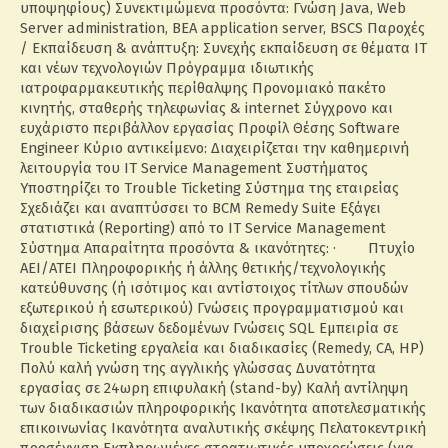
υποψηφίους) Συνεκτιμώμενα προσόντα: Γνώση Java, Web
Server administration, BEA application server, BSCS Παροχές
/ Εκπαίδευση & ανάπτυξη: Συνεχής εκπαίδευση σε θέματα ΙΤ
και νέων τεχνολογιών Πρόγραμμα ιδιωτικής
ιατροφαρμακευτικής περίθαλψης Προνομιακό πακέτο
κινητής, σταθερής τηλεφωνίας & internet Σύγχρονο και
ευχάριστο περιβάλλον εργασίας Προφίλ Θέσης Software
Engineer Κύριο αντικείμενο: Διαχειρίζεται την καθημερινή
λειτουργία του IT Service Management Συστήματος
Υποστηρίζει το Trouble Ticketing Σύστημα της εταιρείας
Σχεδιάζει και αναπτύσσει το BCM Remedy Suite Εξάγει
στατιστικά (Reporting) από το IT Service Management
Σύστημα Απαραίτητα προσόντα & ικανότητες: · Πτυχίο
ΑΕΙ/ΑΤΕΙ Πληροφορικής ή άλλης θετικής/τεχνολογικής
κατεύθυνσης (ή ισότιμος και αντίστοιχος τίτλων σπουδών
εξωτερικού ή εσωτερικού) Γνώσεις προγραμματισμού και
διαχείρισης βάσεων δεδομένων Γνώσεις SQL Εμπειρία σε
Trouble Ticketing εργαλεία και διαδικασίες (Remedy, CA, HP)
Πολύ καλή γνώση της αγγλικής γλώσσας Δυνατότητα
εργασίας σε 24ωρη επιφυλακή (stand-by) Καλή αντίληψη
των διαδικασιών πληροφορικής Ικανότητα αποτελεσματικής
επικοινωνίας Ικανότητα αναλυτικής σκέψης Πελατοκεντρική