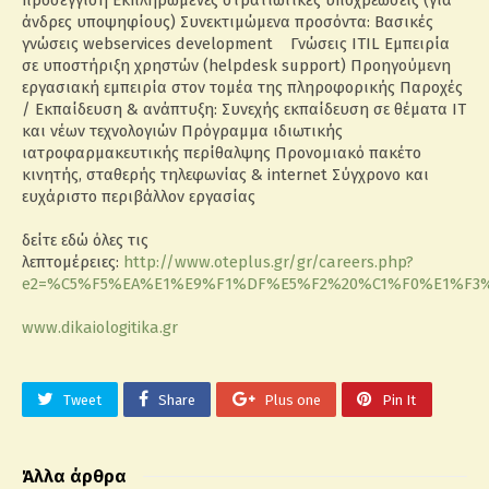
προσέγγιση Εκπληρωμένες στρατιωτικές υποχρεώσεις (για
άνδρες υποψηφίους) Συνεκτιμώμενα προσόντα: Βασικές
γνώσεις webservices development Γνώσεις ITIL Εμπειρία
σε υποστήριξη χρηστών (helpdesk support) Προηγούμενη
εργασιακή εμπειρία στον τομέα της πληροφορικής Παροχές
/ Εκπαίδευση & ανάπτυξη: Συνεχής εκπαίδευση σε θέματα ΙΤ
και νέων τεχνολογιών Πρόγραμμα ιδιωτικής
ιατροφαρμακευτικής περίθαλψης Προνομιακό πακέτο
κινητής, σταθερής τηλεφωνίας & internet Σύγχρονο και
ευχάριστο περιβάλλον εργασίας
δείτε εδώ όλες τις
λεπτομέρειες:
http://www.oteplus.gr/gr/careers.php?
e2=%C5%F5%EA%E1%E9%F1%DF%E5%F2%20%C1%F0%E1%F3
www.dikaiologitika.gr
Tweet
Share
Plus one
Pin It
Άλλα άρθρα