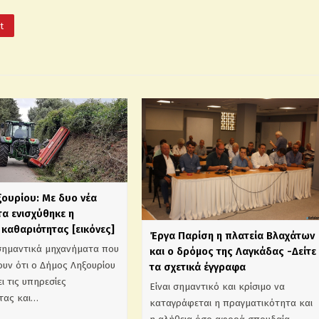
It
ξουρίου: Με δυο νέα
α ενισχύθηκε η
καθαριότητας [εικόνες]
Έργα Παρίση η πλατεία Βλαχάτων
σημαντικά μηχανήματα που
και ο δρόμος της Λαγκάδας -Δείτε
υν ότι ο Δήμος Ληξουρίου
τα σχετικά έγγραφα
ι τις υπηρεσίες
Είναι σημαντικό και κρίσιμο να
τας και…
καταγράφεται η πραγματικότητα και