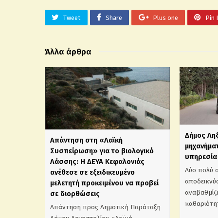
Tweet
Share
Plus one
Pin 
Άλλα άρθρα
Δήμος Λη
Απάντηση στη «Λαϊκή
μηχανήματ
Συσπείρωση» για το βιολογικό
υπηρεσία 
Λάσσης: Η ΔΕΥΑ Κεφαλονιάς
Δύο πολύ 
ανέθεσε σε εξειδικευμένο
αποδεικνύο
μελετητή προκειμένου να προβεί
αναβαθμίζε
σε διορθώσεις
καθαριότη
Απάντηση προς Δημοτική Παράταξη