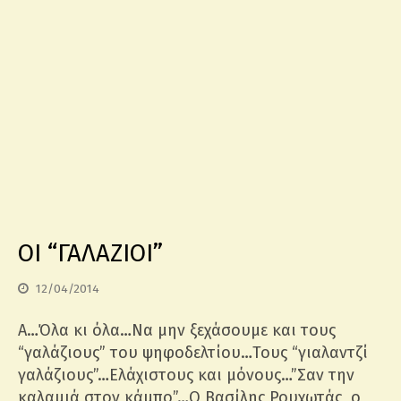
ΟΙ “ΓΑΛΑΖΙΟΙ”
12/04/2014
Α…Όλα κι όλα…Να μην ξεχάσουμε και τους
“γαλάζιους” του ψηφοδελτίου…Τους “γιαλαντζί
γαλάζιους”…Ελάχιστους και μόνους…”Σαν την
καλαμιά στον κάμπο”…Ο Βασίλης Ρουχωτάς, ο