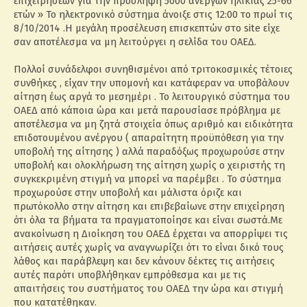
επιχειρήσεων για την πρόσληψη 5000 ανέργων ηλικίας 25-66
ετών » Το ηλεκτρονικό σύστημα άνοιξε στις 12:00 το πρωί τις
8/10/2014 .H μεγάλη προσέλευση επισκεπτών στο site είχε
σαν αποτέλεσμα να μη λειτούργει η σελίδα του ΟΑΕΔ.
Πολλοί συνάδελφοι συνηθισμένοι από τριτοκοσμικές τέτοιες
συνθήκες , είχαν την υπομονή και κατάφεραν να υποβάλουν
αίτηση έως αργά το μεσημέρι . Το λειτουργικό σύστημα του
ΟΑΕΔ από κάποια ώρα και μετά παρουσίασε πρόβλημα με
αποτέλεσμα να μη ζητά στοιχεία όπως αριθμό και ειδικότητα
επιδοτουμένου ανέργου ( απαραίτητη προϋπόθεση για την
υποβολή της αίτησης ) αλλά παραδόξως προχωρούσε στην
υποβολή και ολοκλήρωση της αίτηση χωρίς ο χειριστής τη
συγκεκριμένη στιγμή να μπορεί να παρέμβει . Το σύστημα
προχωρούσε στην υποβολή και μάλιστα όριζε και
πρωτόκολλο στην αίτηση και επιβεβαίωνε στην επιχείρηση
ότι όλα τα βήματα τα πραγματοποίησε και είναι σωστά.Με
ανακοίνωση η Διοίκηση του ΟΑΕΔ έρχεται να απορρίψει τις
αιτήσεις αυτές χωρίς να αναγνωρίζει ότι το είναι δικό τους
λάθος και παράβλεψη και δεν κάνουν δέκτες τις αιτήσεις
αυτές παρότι υποβλήθηκαν εμπρόθεσμα και με τις
απαιτήσεις του συστήματος του ΟΑΕΔ την ώρα και στιγμή
που κατατέθηκαν.