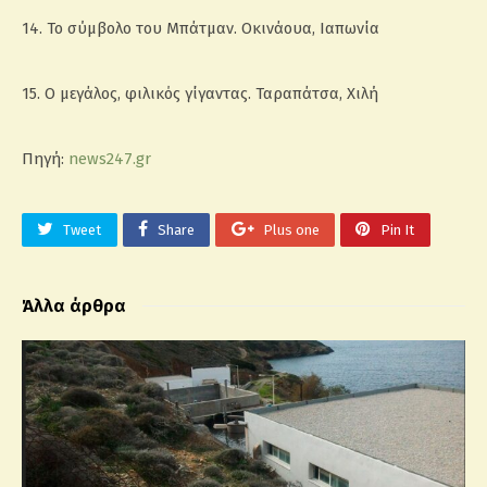
14. Το σύμβολο του Μπάτμαν. Οκινάουα, Ιαπωνία
15. Ο μεγάλος, φιλικός γίγαντας. Ταραπάτσα, Χιλή
Πηγή:
news247.gr
Tweet
Share
Plus one
Pin It
Άλλα άρθρα