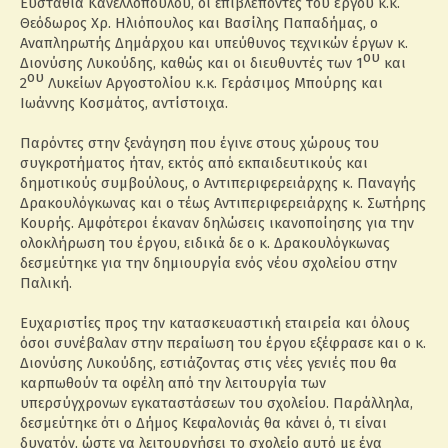
Ευσταθία Κανελλοπούλου, οι επιβλέποντες του έργου κ.κ.
Θεόδωρος Χρ. Ηλιόπουλος και Βασίλης Παπαδήμας, ο
Αναπληρωτής Δημάρχου και υπεύθυνος τεχνικών έργων κ.
ου
Διονύσης Λυκούδης, καθώς και οι διευθυντές των 1
και
ου
2
Λυκείων Αργοστολίου κ.κ. Γεράσιμος Μπούρης και
Ιωάννης Κοσμάτος, αντίστοιχα.
Παρόντες στην ξενάγηση που έγινε στους χώρους του
συγκροτήματος ήταν, εκτός από εκπαιδευτικούς και
δημοτικούς συμβούλους, ο Αντιπεριφερειάρχης κ. Παναγής
Δρακουλόγκωνας και ο τέως Αντιπεριφερειάρχης κ. Σωτήρης
Κουρής. Αμφότεροι έκαναν δηλώσεις ικανοποίησης για την
ολοκλήρωση του έργου, ειδικά δε ο κ. Δρακουλόγκωνας
δεσμεύτηκε για την δημιουργία ενός νέου σχολείου στην
Παλική.
Ευχαριστίες προς την κατασκευαστική εταιρεία και όλους
όσοι συνέβαλαν στην περαίωση του έργου εξέφρασε και ο κ.
Διονύσης Λυκούδης, εστιάζοντας στις νέες γενιές που θα
καρπωθούν τα οφέλη από την λειτουργία των
υπερσύγχρονων εγκαταστάσεων του σχολείου. Παράλληλα,
δεσμεύτηκε ότι ο Δήμος Κεφαλονιάς θα κάνει ό, τι είναι
δυνατόν, ώστε να λειτουργήσει το σχολείο αυτό με ένα