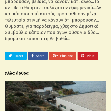
μπορούσαν, βέβαια, να κάνουν κάτι άλλο…Το
αντίθετο θα ήταν τουλάχιστον εξωφρενικό…Αν
και κάποιοι από αυτούς προσπάθησαν μέχρι
τελευταία στιγμή να κάνουν ότι μπορούσαν…
Θυμάστε, για παράδειγμα, χθες στο Δημοτικό
Συμβούλιο κάποιον που αγωνιούσε για δύο…
δρομάκια κάπου στη Λειβαθώ…
Tweet
Share
Plus one
Pin It
Άλλα άρθρα