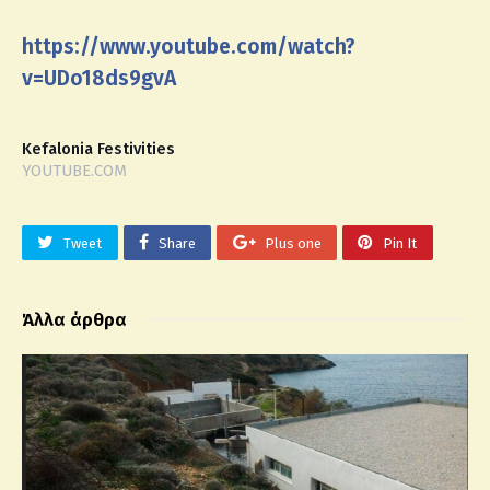
https://www.youtube.com/watch?
v=UDo18ds9gvA
Kefalonia Festivities
YOUTUBE.COM
Tweet
Share
Plus one
Pin It
Άλλα άρθρα