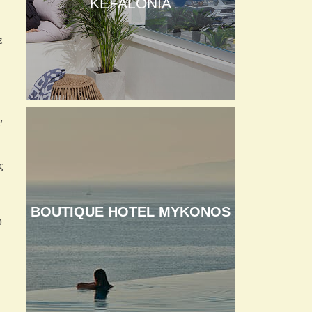
KEFALONIA
ε
’
ς
BOUTIQUE HOTEL MYKONOS
ώ