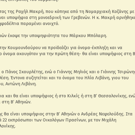
τας της Ραχήλ Μακρή, που κόπηκε από τη Νομαρχιακή Κοζάνης με
ίναι υποψήφια στη μονοεδρική των Γρεβενών. Η κ. Μακρή αρνήθηκ
φοδέλτια παραμένει ανοιχτό.
ρρών έκοψε την υποψηφιότητα του Μάρκου Μπόλαρη.
 την Κουμουνδούρου να προϊδεάζει για όνομα-έκπληξη και να
το όνομα ακουγόταν για την πρώτη θέση- θα είναι υποψήφιος στη Β
 ο Πάνος Σκουρλέτης, ενώ ο Γιάννης Μηλιός και ο Γιάννης Τσιρώνη
ση. Έντονα συζητείται και το όνομα του Ηλία Λιβάνη, γιου του
υ, Αντώνη Λιβάνη.
 και θα είναι υποψήφιος ή στο Κιλκίς ή στη Β’ Θεσσαλονίκης, εν
 στη Β’ Αθηνών.
ς θα είναι υποψήφιος στην Β’ Αθηνών ο Ανδρέας Νεφελούδης. Στα
ά 22 εκπρόσωποι των Οικολόγων Πρασίνων, με τον Μιχάλη
λονίκης.