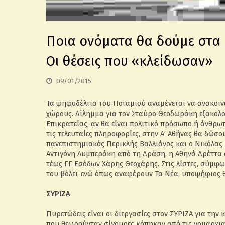
Ποια ονόματα θα δούμε στα
Οι θέσεις που «κλείδωσαν»
09/01/2015
Τα ψηφοδέλτια του Ποταμιού αναμένεται να ανακοι
χώρους. Δίλημμα για τον Σταύρο Θεοδωράκη εξακολο
Επικρατείας, αν θα είναι πολιτικό πρόσωπο ή άνθρ
τις τελευταίες πληροφορίες, στην Α’ Αθήνας θα δώσο
πανεπιστημιακός Περικλής Βαλλιάνος και ο Νικόλας
Αντιγόνη Λυμπεράκη από τη Δράση, η Αθηνά Δρέττα 
τέως ΓΓ Εσόδων Χάρης Θεοχάρης. Στις λίστες, σύμφων
του βόλεϊ, ενώ όπως αναφέρουν Τα Νέα, υποψήφιος θ
ΣΥΡΙΖΑ
Πυρετώδεις είναι οι διεργασίες στον ΣΥΡΙΖΑ για τη
που θεωρούνταν σίγουρες κόπηκαν από τις νομαρχια