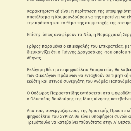
Χαρακτηριστική είναι η περίπτωση της υποψηφιότη
αποτέλεσμα η Κουμουνδούρου να της προτείνει να ε
την πρόταση και το θέμα της συμμετοχής της στα ψη
Επίσης, όπως αναφέρουν τα Νέα, η Νομαρχιακή Σε
Γρίφος παραμένει ο επικεφαλής του Επικρατείας, με
διευκρινίζει ότι ο Γιάννης Δραγασάκης -του οποίου 
Αθήνας.
Εκλόγιμη θέση στο ψηφοδέλτιο Επικρατείας θα λάβει
των Οικολόγων Πράσινων θα ενταχθούν σε τιμητική θέ
εκδότη και στενού συνεργάτη του Ανδρέα Παπανδρέο
Ο Θόδωρος Παραστατίδης εντάσσεται στα ψηφοδέλτια
ο Οδυσσέας Βουδούρης της ίδιας κίνησης κατεβαίνει
Από τους συνεργαζόμενους της Αριστερής Προοπτική
ψηφοδέλτια του ΣΥΡΙΖΑ θα είναι υποψήφιοι συνολικ
Τρεμόπουλο να κατεβαίνει πιθανότατα στην Α’ Θεσσα