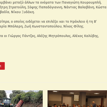
λαμβάνει μεταξύ άλλων τα ονόματα των Παναγιώτη Κουρουμπλή,
ήτρη Στρατούλη, Σόφης Παπαδόγιαννη, Νάντιας Βαλαβάνη, Κώστα
βαδία, Νίκου Ξυδάκη.
ίπρα, ο οποίος ενδέχεται να επιλέξει και το Ηράκλειο ή τη Β’
Μαρία Μπόλαρη, Ζωή Κωνσταντοπούλου, Νίκος Φίλης.
α οι Γιώργος Πάντζας, Αλέξης Μητρόπουλος, Αλέκος Καλύβης,
It