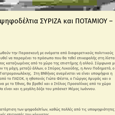
 ψηφοδέλτια ΣΥΡΙΖΑ και ΠΟΤΑΜΙΟΥ –
νωθούν την Παρασκευή με ονόματα από διαφορετικούς πολιτικούς
υθεί να παραμένει το πρόσωπο που θα τεθεί επικεφαλής στη λίστα
ωπος καταξιωμένος από το χώρο της επιστήμης ή αλλού. Σύμφωνα μ
υν τη μάχη, μεταξύ άλλων, ο Σπύρος Λυκούδης, η Αννυ Ποδηματά, ο
 Γιατρομανωλάκης. Στη Β΄Αθήνας αναμένεται να είναι υποψήφια η
από το ΠΑΣΟΚ, η ηθοποιός Γιώτα Φέστα, ο Γιώργος Αμυράς και ο
α με το Έθνος, θα βρεθεί και ο Στέλιος Προσαλίκας από το χώρο
α είναι και η μεγάλη δόξα του μπάσκετ Μέμος Ιωάννου.
ν κατάρτιση των ψηφοδελτίων, καθώς πολλές από τις υποψηφιότητες
κές επιτροπές του κόμματος.