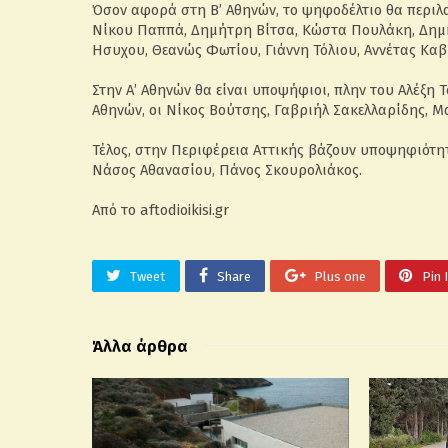
Όσον αφορά στη Β’ Αθηνών, το ψηφοδέλτιο θα περι
Νίκου Παππά, Δημήτρη Βίτσα, Κώστα Πουλάκη, Δημ
Ησυχου, Θεανώς Φωτίου, Γιάννη Τόλιου, Αννέτας Καβ
Στην Α’ Αθηνών θα είναι υποψήφιοι, πλην του Αλέξη Τσ
Αθηνών, οι Νίκος Βούτσης, Γαβριήλ Σακελλαρίδης, 
Τέλος, στην Περιφέρεια Αττικής βάζουν υποψηφιότητ
Νάσος Αθανασίου, Πάνος Σκουρολιάκος.
Από το aftodioikisi.gr
Tweet
Share
Plus one
Pin 
Άλλα άρθρα