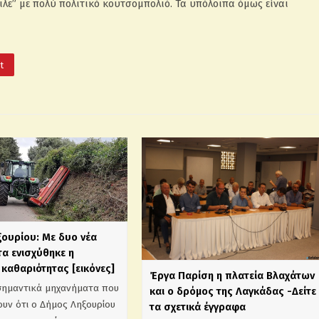
λε” με πολύ πολιτικό κουτσομπολιό. Τα υπόλοιπα όμως είναι
It
ξουρίου: Με δυο νέα
α ενισχύθηκε η
καθαριότητας [εικόνες]
Έργα Παρίση η πλατεία Βλαχάτων
σημαντικά μηχανήματα που
και ο δρόμος της Λαγκάδας -Δείτε
υν ότι ο Δήμος Ληξουρίου
τα σχετικά έγγραφα