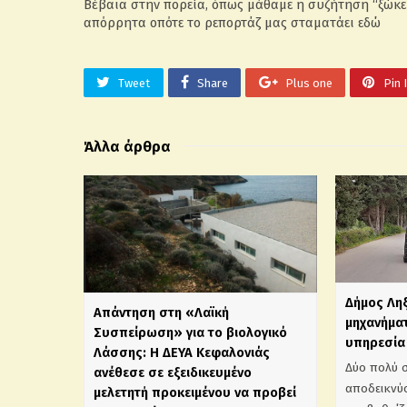
Βέβαια στην πορεία, όπως μάθαμε η συζήτηση “ξώκει
απόρρητα οπότε το ρεπορτάζ μας σταματάει εδώ
Tweet
Share
Plus one
Pin 
Άλλα άρθρα
Δήμος Λη
Απάντηση στη «Λαϊκή
μηχανήματ
Συσπείρωση» για το βιολογικό
υπηρεσία 
Λάσσης: Η ΔΕΥΑ Κεφαλονιάς
Δύο πολύ 
ανέθεσε σε εξειδικευμένο
αποδεικνύο
μελετητή προκειμένου να προβεί