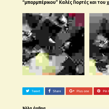
“μπαρμπέρικου” Καλές Γιορτές και του 
Tweet
Share
Plus one
Pin 
Άλλα άρθρα