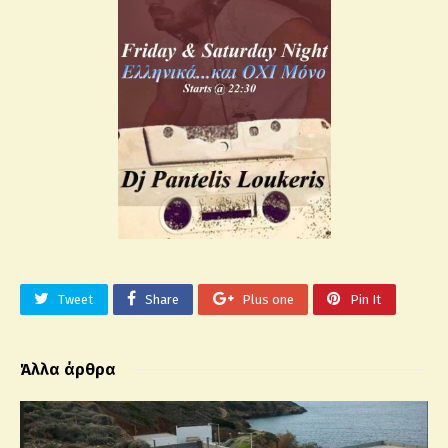
Tweet
Share
Plus one
Pin It
Άλλα άρθρα