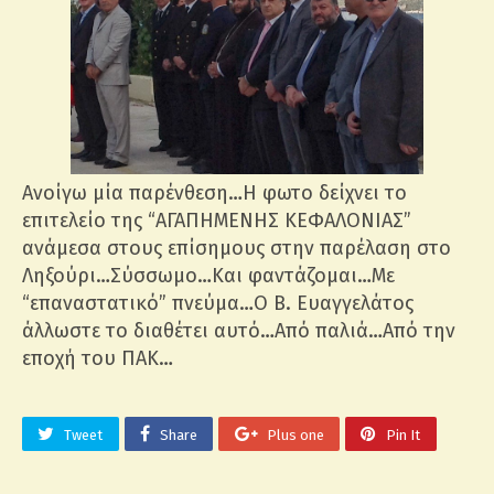
Ανοίγω μία παρένθεση…Η φωτο δείχνει το
επιτελείο της “ΑΓΑΠΗΜΕΝΗΣ ΚΕΦΑΛΟΝΙΑΣ”
ανάμεσα στους επίσημους στην παρέλαση στο
Ληξούρι…Σύσσωμο…Και φαντάζομαι…Με
“επαναστατικό” πνεύμα…Ο Β. Ευαγγελάτος
άλλωστε το διαθέτει αυτό…Από παλιά…Από την
εποχή του ΠΑΚ…
Tweet
Share
Plus one
Pin It