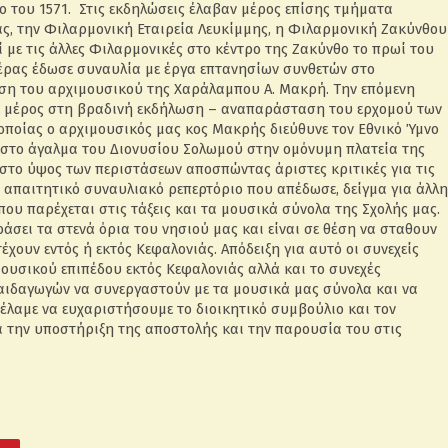
του 1571. Στις εκδηλώσεις έλαβαν μέρος επίσης τμήματα
ς, την Φιλαρμονική Εταιρεία Λευκίμμης, η Φιλαρμονική Ζακύνθου
 με τις άλλες Φιλαρμονικές στο κέντρο της Ζακύνθο το πρωί του
μέρας έδωσε συναυλία με έργα επτανησίων συνθετών στο
ση του αρχιμουσικού της Χαράλαμπου Α. Μακρή. Την επόμενη
ε μέρος στη βραδινή εκδήλωση – αναπαράσταση του ερχομού των
οποίας ο αρχιμουσικός μας κος Μακρής διεύθυνε τον Εθνικό Ύμνο
 στο άγαλμα του Διονυσίου Σολωμού στην ομόνυμη πλατεία της
στο ύψος των περιστάσεων αποσπώντας άριστες κριτικές για τις
 απαιτητικό συναυλιακό ρεπερτόριο που απέδωσε, δείγμα για άλλη
ου παρέχεται στις τάξεις και τα μουσικά σύνολα της Σχολής μας.
άσει τα στενά όρια του νησιού μας και είναι σε θέση να σταθουν
έχουν εντός ή εκτός Κεφαλονιάς. Απόδειξη για αυτό οι συνεχείς
ουσικού επιπέδου εκτός Κεφαλονιάς αλλά και το συνεχές
αιδαγωγών να συνεργαστούν με τα μουσικά μας σύνολα και να
θέλαμε να ευχαριστήσουμε το διοικητικό συμβούλιο και τον
α την υποστήριξη της αποστολής και την παρουσία του στις