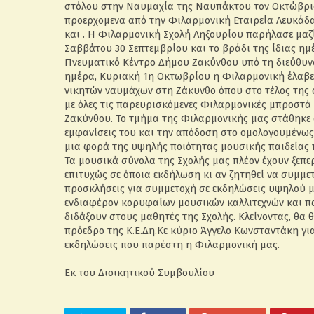
στόλου στην Ναυμαχία της Ναυπάκτου τον Οκτώβριο 
προερχομενα από την Φιλαρμονική Εταιρεία Λευκάδα
και . Η Φιλαρμονική Σχολή Ληξουρίου παρήλασε μαζί
Σαββάτου 30 Σεπτεμβρίου και το βράδι της ίδιας η
Πνευματικό Κέντρο Δήμου Ζακύνθου υπό τη διεύθυν
ημέρα, Κυριακή 1η Οκτωβρίου η Φιλαρμονική έλαβ
νικητών ναυμάχων στη Ζάκυνθο όπου στο τέλος της 
με όλες τις παρευρισκόμενες Φιλαρμονικές μπροστά
Ζακύνθου. Το τμήμα της Φιλαρμονικής μας στάθηκε 
εμφανίσεις του και την απόδοση στο ομολογουμένως
μια φορά της υψηλής ποιότητας μουσικής παιδείας π
Τα μουσικά σύνολα της Σχολής μας πλέον έχουν ξεπερ
επιτυχώς σε όποια εκδήλωση κι αν ζητηθεί να συμμετ
προσκλήσεις για συμμετοχή σε εκδηλώσεις υψηλού μ
ενδιαφέρον κορυφαίων μουσικών καλλιτεχνών και π
διδάξουν στους μαθητές της Σχολής. Κλείνοντας, θα 
πρόεδρο της Κ.Ε.Δη.Κε κύριο Άγγελο Κωνσταντάκη γι
εκδηλώσεις που παρέστη η Φιλαρμονική μας.
Εκ του Διοικητικού Συμβουλίου