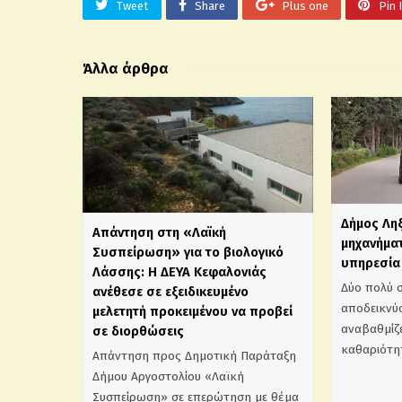
Tweet
Share
Plus one
Pin 
Άλλα άρθρα
Δήμος Λη
Απάντηση στη «Λαϊκή
μηχανήματ
Συσπείρωση» για το βιολογικό
υπηρεσία 
Λάσσης: Η ΔΕΥΑ Κεφαλονιάς
Δύο πολύ 
ανέθεσε σε εξειδικευμένο
αποδεικνύο
μελετητή προκειμένου να προβεί
αναβαθμίζε
σε διορθώσεις
καθαριότη
Απάντηση προς Δημοτική Παράταξη
Δήμου Αργοστολίου «Λαϊκή
Συσπείρωση» σε επερώτηση με θέμα