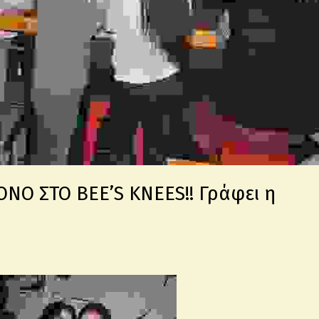
ΝΟ ΣΤΟ BEE’S KNEES!! Γράφει η