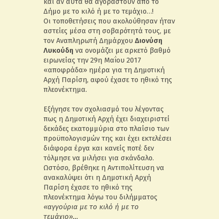
και αν αυτά θα αγοραστούν από το
Δήμο με το κιλό ή με το τεμάχιο…!
Οι τοποθετήσεις που ακολούθησαν ήταν
αστείες μέσα στη σοβαρότητά τους, με
τον Αναπληρωτή Δημάρχου
Διονύση
Λυκούδη
να ονομάζει με αρκετό βαθμό
ειρωνείας την 29η Μαΐου 2017
«αποφράδα» ημέρα για τη Δημοτική
Αρχή Παρίση, αφού έχασε το ηθικό της
πλεονέκτημα.
Εξήγησε τον σχολιασμό του λέγοντας
πως η Δημοτική Αρχή έχει διαχειριστεί
δεκάδες εκατομμύρια στο πλαίσιο των
προϋπολογισμών της και έχει εκτελέσει
διάφορα έργα και κανείς ποτέ δεν
τόλμησε να μιλήσει για σκάνδαλο.
Ωστόσο, βρέθηκε η Αντιπολίτευση να
ανακαλύψει ότι η Δημοτική Αρχή
Παρίση έχασε το ηθικό της
πλεονέκτημα λόγω του διλήμματος
«αγγούρια με το κιλό ή με το
τεμάχιο»…