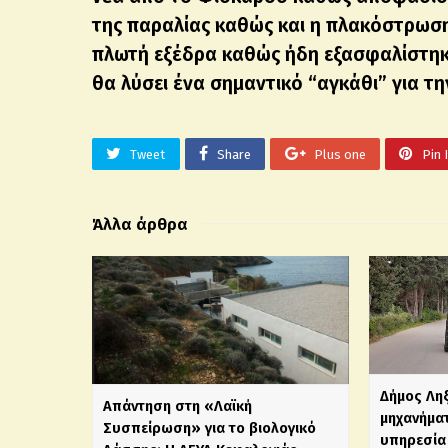
της παραλίας καθώς και η πλακόστρωση
πλωτή εξέδρα καθώς ήδη εξασφαλίστηκε
θα λύσει ένα σημαντικό “αγκάθι” για τη
Tweet
Share
Plus one
Pin 
Άλλα άρθρα
Δήμος Λη
Απάντηση στη «Λαϊκή
μηχανήματ
Συσπείρωση» για το βιολογικό
υπηρεσία 