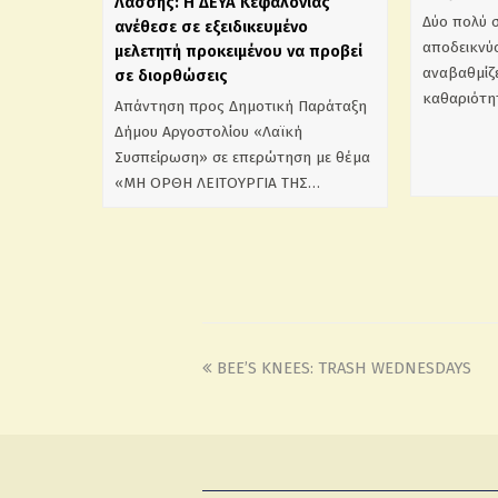
Λάσσης: Η ΔΕΥΑ Κεφαλονιάς
Δύο πολύ 
ανέθεσε σε εξειδικευμένο
αποδεικνύο
μελετητή προκειμένου να προβεί
αναβαθμίζε
σε διορθώσεις
καθαριότη
Απάντηση προς Δημοτική Παράταξη
Δήμου Αργοστολίου «Λαϊκή
Συσπείρωση» σε επερώτηση με θέμα
«ΜΗ ΟΡΘΗ ΛΕΙΤΟΥΡΓΙΑ ΤΗΣ…
BEE’S KNEES: TRASH WEDNESDAYS