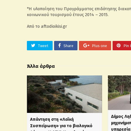
*Η υλοποίηση του Προγράμματος επιδότησης διακοπώ
κοινωνικού τουρισμού έτους 2014 – 2015.
Από το aftodioikisi.gr
Tweet
Share
Plus one
Pin 
Άλλα άρθρα
Δήμος Λη
Απάντηση στη «Λαϊκή
μηχανήματ
Συσπείρωση» για το βιολογικό
υπηρεσία 