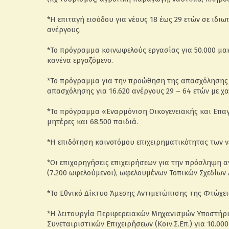
*Η επιταγή εισόδου για νέους 18 έως 29 ετών σε ιδιω
ανέργους.
*Το πρόγραμμα κοινωφελούς εργασίας για 50.000 μα
κανένα εργαζόμενο.
*Το πρόγραμμα για την προώθηση της απασχόλησης
απασχόλησης για 16.620 ανέργους 29 – 64 ετών με χ
*Το πρόγραμμα «Εναρμόνιση Οικογενειακής και Επαγ
μητέρες και 68.500 παιδιά.
*Η επιδότηση καινοτόμου επιχειρηματικότητας των νέ
*Οι επιχορηγήσεις επιχειρήσεων για την πρόσληψη αν
(7.200 ωφελούμενοι), ωφελουμένων Τοπικών Σχεδίων 
*Το Εθνικό Δίκτυο Άμεσης Αντιμετώπισης της Φτώχε
*Η λειτουργία Περιφερειακών Μηχανισμών Υποστήρι
Συνεταιριστικών Επιχειρήσεων (Κοιν.Σ.Επ.) για 10.00