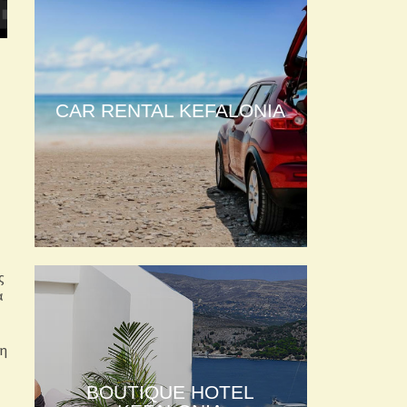
CAR RENTAL KEFALONIA
ς
α
 η
BOUTIQUE HOTEL