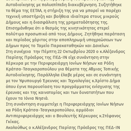
Αυτοδιοίκησης με πολυεπίπεδη διακυβέρνηση. Συζητήθηκε
το θέμα της ΕΕΤΑΑ, η στήριξη της για να μπορεί να παρέχει
τεχνική υποστήριξη και βοήθεια ιδιαίτερα στους μικρούς
Δήμους και η διασφάλιση της χρηματοδότησης της.
Επισημάνθηκε ότι ο θεσμός της κινητικότητας στερεί
πολύτιμο προσωπικό από τους Δήμους. Ζητήθηκε παράταση
και περίοδος χάριτος στην αποπληρωμή υποχρεώσεων των
Δήμων προς το Ταμείο Παρακαταθηκών και Δανείων.
Στη συνέχεια την Πέμπτη 22 Οκτωβρίου 2020 ο κ.Αλέξανδρος
Παρίσης Πρόεδρος της ΠΕΔ-ΙΝ είχε συνάντηση στην
Κέρκυρα με την Περιφερειάρχη Ιονίων Νήσων κα Ρόδη
Κράτσα-Τσαγκαροπούλου για θέματα της Α΄θμιας Τοπικής
Αυτοδιοίκησης. Παράλληλα έλαβε μέρος και σε συνάντηση
με τον Υφυπουργό Έρευνας και Τεχνολογίας κ.Χρίστο Δήμα
όπου έγινε παρουσίαση του προγράμματος ενίσχυσης της
έρευνας και της καινοτομίας και των δυνατοτήτων που
έχουν τα Ιόνια Νησιά.
Στη συνάντηση συμμετείχε η Περιφερειάρχης Ιονίων Νήσων
κα Ρόδη Κράτσα-Τσαγκαροπούλου, αρμόδιοι
Αντιπεριφερειάρχες και ο Βουλευτής Κέρκυρας κ.Στέφανος
Γκίκας.
Ακολούθως ο κ.Αλέξανδρος Παρίσης Πρόεδρος της ΠΕΔ-ΙΝ