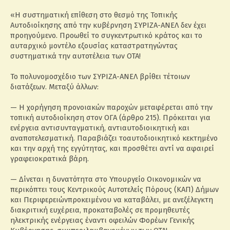
«Η συστηματική επίθεση στο θεσμό της Τοπικής
Αυτοδιοίκησης από την κυβέρνηση ΣΥΡΙΖΑ-ΑΝΕΛ δεν έχει
προηγούμενο. Προωθεί το συγκεντρωτικό κράτος και το
αυταρχικό μοντέλο εξουσίας καταστρατηγώντας
συστηματικά την αυτοτέλεια των ΟΤΑ!
Το πολυνομοσχέδιο των ΣΥΡΙΖΑ-ΑΝΕΛ βρίθει τέτοιων
διατάξεων. Μεταξύ άλλων:
— Η χορήγηση προνοιακών παροχών μεταφέρεται από την
τοπική αυτοδιοίκηση στον ΟΓΑ (άρθρο 215). Πρόκειται για
ενέργεια αντισυνταγματική, αντιαυτοδιοικητική και
αναποτελεσματική. Παραβιάζει τοαυτοδιοικητικό κεκτημένο
και την αρχή της εγγύτητας, και προσθέτει αντί να αφαιρεί
γραφειοκρατικά βάρη.
— Δίνεται η δυνατότητα στο Υπουργείο Οικονομικών να
περικόπτει τους Κεντρικούς Αυτοτελείς Πόρους (ΚΑΠ) Δήμων
και Περιφερειώνπροκειμένου να καταβάλει, με ανεξέλεγκτη
διακριτική ευχέρεια, προκαταβολές σε προμηθευτές
ηλεκτρικής ενέργειας έναντι οφειλών Φορέων Γενικής