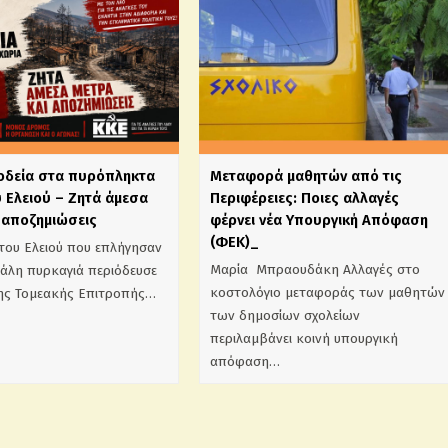
ιοδεία στα πυρόπληκτα
Mεταφορά μαθητών από τις
 Ελειού – Ζητά άμεσα
Περιφέρειες: Ποιες αλλαγές
 αποζημιώσεις
φέρνει νέα Υπουργική Απόφαση
(ΦΕΚ)_
του Ελειού που επλήγησαν
Μαρία Μπραουδάκη Αλλαγές στο
γάλη πυρκαγιά περιόδευσε
κοστολόγιο μεταφοράς των μαθητών
της Τομεακής Επιτροπής…
των δημοσίων σχολείων
περιλαμβάνει κοινή υπουργική
απόφαση…