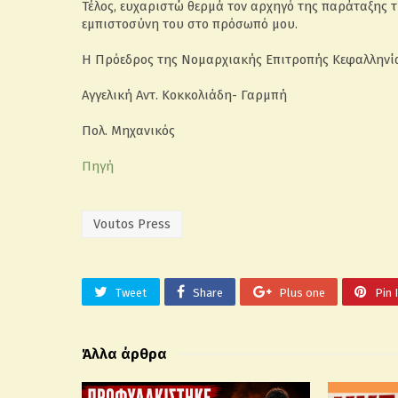
Τέλος, ευχαριστώ θερμά τον αρχηγό της παράταξης τ
εμπιστοσύνη του στο πρόσωπό μου.
Η Πρόεδρος της Νομαρχιακής Επιτροπής Κεφαλληνί
Αγγελική Αντ. Κοκκολιάδη- Γαρμπή
Πολ. Μηχανικός
Πηγή
Voutos Press
Tweet
Share
Plus one
Pin 
Άλλα άρθρα