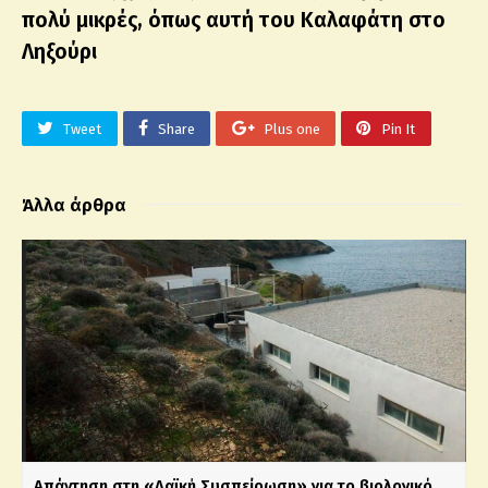
πολύ μικρές, όπως αυτή του Καλαφάτη στο
Ληξούρι
Tweet
Share
Plus one
Pin It
Άλλα άρθρα
Απάντηση στη «Λαϊκή Συσπείρωση» για το βιολογικό