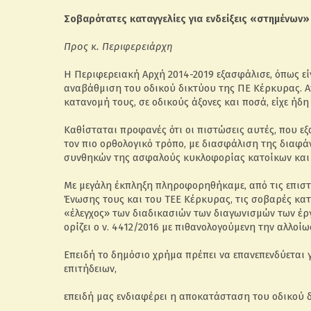
Σοβαρότατες καταγγελίες για ενδείξεις «στημένων»
Προς κ. Περιφερειάρχη
Η Περιφερειακή Αρχή 2014-2019 εξασφάλισε, όπως είν
αναβάθμιση του οδικού δικτύου της ΠΕ Κέρκυρας. Α
κατανομή τους, σε οδικούς άξονες και ποσά, είχε ήδ
Καθίσταται προφανές ότι οι πιστώσεις αυτές, που ε
τον πιο ορθολογικό τρόπο, με διασφάλιση της διαφάν
συνθηκών της ασφαλούς κυκλοφορίας κατοίκων και 
Με μεγάλη έκπληξη πληροφορηθήκαμε, από τις επισ
Ένωσης τους και του ΤΕΕ Κέρκυρας, τις σοβαρές καταγ
«έλεγχος» των διαδικασιών των διαγωνισμών των έ
ορίζει ο ν. 4412/2016 με πιθανολογούμενη την αλλο
Επειδή το δημόσιο χρήμα πρέπει να επανεπενδύεται γι
επιτήδειων,
επειδή μας ενδιαφέρει η αποκατάσταση του οδικού 