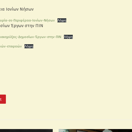
ια Ιονίων Νήσων
ρία-σε-Περιφέρεια-Ιονίων-Νήσων
Λήψη
σίων Έργων στην ΠΙΝ
ακηρύξεις-Δημοσίων-Έργων-στην-ΠΙΝ
Λήψη
ών-εταιρειών
Λήψη
It