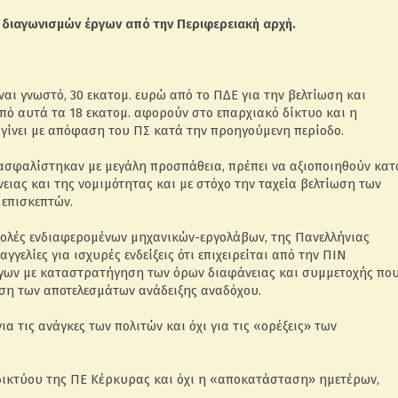
 διαγωνισμών έργων από την Περιφερειακή αρχή.
αι γνωστό, 30 εκατομ. ευρώ από το ΠΔΕ για την βελτίωση και
πό αυτά τα 18 εκατομ. αφορούν στο επαρχιακό δίκτυο και η
η γίνει με απόφαση του ΠΣ κατά την προηγούμενη περίοδο.
ξασφαλίστηκαν με μεγάλη προσπάθεια, πρέπει να αξιοποιηθούν κατ
ειας και της νομιμότητας και με στόχο την ταχεία βελτίωση των
επισκεπτών.
τολές ενδιαφερομένων μηχανικών-εργολάβων, της Πανελλήνιας
γελίες για ισχυρές ενδείξεις ότι επιχειρείται από την ΠΙΝ
ργων με καταστρατήγηση των όρων διαφάνειας και συμμετοχής πο
ίωση των αποτελεσμάτων ανάδειξης αναδόχου.
α τις ανάγκες των πολιτών και όχι για τις «ορέξεις» των
δικτύου της ΠΕ Κέρκυρας και όχι η «αποκατάσταση» ημετέρων,