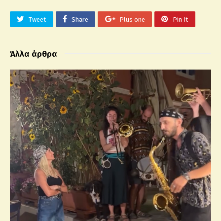
Tweet
Share
Plus one
Pin It
Άλλα άρθρα