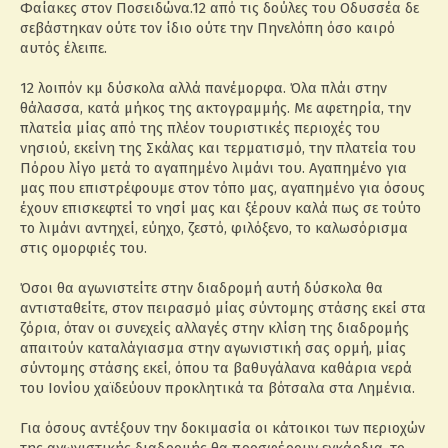
Φαίακες στον Ποσειδώνα.12 από τις δούλες του Οδυσσέα δε
σεβάστηκαν ούτε τον ίδιο ούτε την Πηνελόπη όσο καιρό
αυτός έλειπε.
12 λοιπόν κμ δύσκολα αλλά πανέμορφα. Όλα πλάι στην
θάλασσα, κατά μήκος της ακτογραμμής. Με αφετηρία, την
πλατεία μίας από της πλέον τουριστικές περιοχές του
νησιού, εκείνη της Σκάλας και τερματισμό, την πλατεία του
Πόρου λίγο μετά το αγαπημένο λιμάνι του. Αγαπημένο για
μας που επιστρέφουμε στον τόπο μας, αγαπημένο για όσους
έχουν επισκεφτεί το νησί μας και ξέρουν καλά πως σε τούτο
το λιμάνι αντηχεί, εύηχο, ζεστό, φιλόξενο, το καλωσόρισμα
στις ομορφιές του.
Όσοι θα αγωνιστείτε στην διαδρομή αυτή δύσκολα θα
αντισταθείτε, στον πειρασμό μίας σύντομης στάσης εκεί στα
ζόρια, όταν οι συνεχείς αλλαγές στην κλίση της διαδρομής
απαιτούν καταλάγιασμα στην αγωνιστική σας ορμή, μίας
σύντομης στάσης εκεί, όπου τα βαθυγάλανα καθάρια νερά
του Ιονίου χαϊδεύουν προκλητικά τα βότσαλα στα Λημένια.
Για όσους αντέξουν την δοκιμασία οι κάτοικοι των περιοχών
της αγωνιστικής διαδρομής θα προσφέρουν εγκάρδια, το