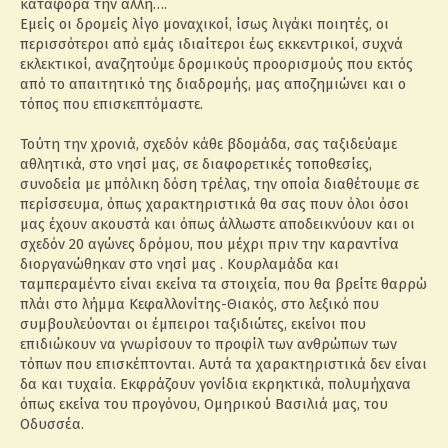
κατάφορα την άλλη….
Εμείς οι δρομείς λίγο μοναχικοί, ίσως λιγάκι ποιητές, οι
περισσότεροι από εμάς ιδιαίτεροι έως εκκεντρικοί, συχνά
εκλεκτικοί, αναζητούμε δρομικούς προορισμούς που εκτός
από το απαιτητικό της διαδρομής, μας αποζημιώνει και ο
τόπος που επισκεπτόμαστε.
Τούτη την χρονιά, σχεδόν κάθε βδομάδα, σας ταξιδεύαμε
αθλητικά, στο νησί μας, σε διαφορετικές τοποθεσίες,
συνοδεία με μπόλικη δόση τρέλας, την οποία διαθέτουμε σε
περίσσευμα, όπως χαρακτηριστικά θα σας πουν όλοι όσοι
μας έχουν ακουστά και όπως άλλωστε αποδεικνύουν και οι
σχεδόν 20 αγώνες δρόμου, που μέχρι πριν την καραντίνα
διοργανώθηκαν στο νησί μας . Κουρλαμάδα και
ταμπεραμέντο είναι εκείνα τα στοιχεία, που θα βρείτε θαρρώ
πλάι στο λήμμα Κεφαλλονίτης-Θιακός, στο λεξικό που
συμβουλεύονται οι έμπειροι ταξιδιώτες, εκείνοι που
επιδιώκουν να γνωρίσουν το προφίλ των ανθρώπων των
τόπων που επισκέπτονται. Αυτά τα χαρακτηριστικά δεν είναι
δα και τυχαία. Εκφράζουν γονίδια εκρηκτικά, πολυμήχανα
όπως εκείνα του προγόνου, Ομηρικού Βασιλιά μας, του
Οδυσσέα.