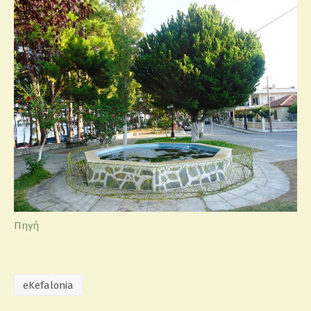
Πηγή
eKefalonia