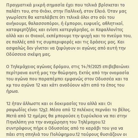
Πραγματικά μικρή σημασία έχει που τελικά βρίσκεται το
παλάτι του, στο Θιάκι, στην Παλλική, στον Ελειό. Όταν μας
γνωρίσετε θα καταλάβετε ότι τελικά όλοι στο σόι του
ανήκουμε, θαλασσοπόροι, ή έμποροι, ευφυείς, αθλητικοί,
καταφερτζήδες και ενίοτε κατεργάρηδες, οι Κεφαλλονίτες
αλλά και οι Θιακοί, εκπέμπουμε την ψυχή και το πνεύμα του,
σε πολλές από τις συμπεριφορές και τις δράσεις μας. Και
ασφαλώς δεν γίνεται να ξεφύγουν οι αγώνες από αυτή την
Οδύσσεια σκέψη μας.
Ο Τηλεμάχειος αγώνας δρόμου, στις 14/9/2025 επιβεβαιώνει
περίτρανα αυτή μας την θεώρηση. Εκτός από την ονομασία
του αγώνα που παραπέμπει εμφανώς στον Οδυσσέα και τα
κμ του αγώνα 12 και κάτι αναδύουν κάτι από το έπος του
ήρωα.
12 ήταν άλλωστε και οι δοκιμασίες του αλλά και: Οι
ραψωδίες είναι 12χ2. Μέσα από 12 πελέκεις περνάει το βέλος.
Μετά από 12 ημέρες θα μπορούσε η Ευρύκλεια να πει στην
Πηνελόπη για την αναχώρηση του Τηλέμαχου.12
συντρόφους πήρε ο Οδυσσέας από το καράβι του για να
πάει στη σπηλιά του Πολύφημου.12 ταύρους θυσιάζουν οι