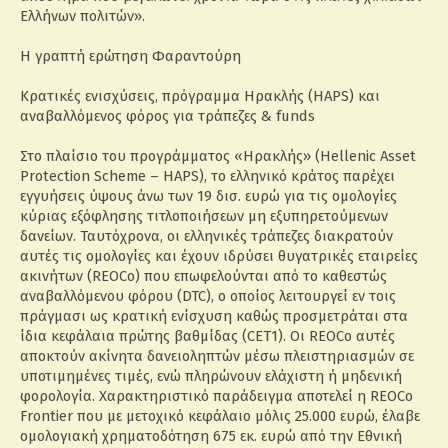
Ελλήνων πολιτών».
Η γραπτή ερώτηση Φαραντούρη
Κρατικές ενισχύσεις, πρόγραμμα Ηρακλής (HAPS) και
αναβαλλόμενος φόρος για τράπεζες & funds
Στο πλαίσιο του προγράμματος «Ηρακλής» (Hellenic Asset
Protection Scheme – HAPS), το ελληνικό κράτος παρέχει
εγγυήσεις ύψους άνω των 19 δισ. ευρώ για τις ομολογίες
κύριας εξόφλησης τιτλοποιήσεων μη εξυπηρετούμενων
δανείων. Ταυτόχρονα, οι ελληνικές τράπεζες διακρατούν
αυτές τις ομολογίες και έχουν ιδρύσει θυγατρικές εταιρείες
ακινήτων (REOCo) που επωφελούνται από το καθεστώς
αναβαλλόμενου φόρου (DTC), ο οποίος λειτουργεί εν τοις
πράγμασι ως κρατική ενίσχυση καθώς προσμετράται στα
ίδια κεφάλαια πρώτης βαθμίδας (CET1). Οι REOCo αυτές
αποκτούν ακίνητα δανειοληπτών μέσω πλειστηριασμών σε
υποτιμημένες τιμές, ενώ πληρώνουν ελάχιστη ή μηδενική
φορολογία. Χαρακτηριστικό παράδειγμα αποτελεί η REOCo
Frontier που με μετοχικό κεφάλαιο μόλις 25.000 ευρώ, έλαβε
ομολογιακή χρηματοδότηση 675 εκ. ευρώ από την Εθνική