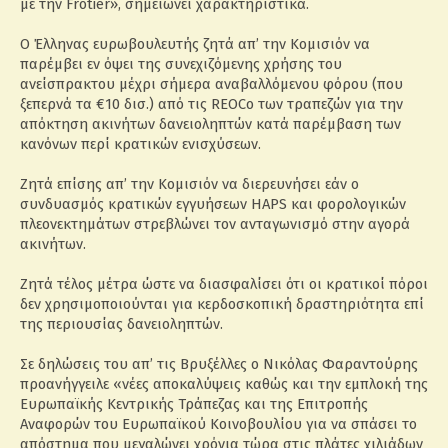
με την Frotier», σημειώνει χαρακτηριστικά.
Ο Έλληνας ευρωβουλευτής ζητά απ’ την Κομισιόν να
παρέμβει εν όψει της συνεχιζόμενης χρήσης του
ανείσπρακτου μέχρι σήμερα αναβαλλόμενου φόρου (που
ξεπερνά τα €10 δισ.) από τις REOCo των τραπεζών για την
απόκτηση ακινήτων δανειοληπτών κατά παρέμβαση των
κανόνων περί κρατικών ενισχύσεων.
Ζητά επίσης απ’ την Κομισιόν να διερευνήσει εάν ο
συνδυασμός κρατικών εγγυήσεων HAPS και φορολογικών
πλεονεκτημάτων στρεβλώνει τον ανταγωνισμό στην αγορά
ακινήτων.
Ζητά τέλος μέτρα ώστε να διασφαλίσει ότι οι κρατικοί πόροι
δεν χρησιμοποιούνται για κερδοσκοπική δραστηριότητα επί
της περιουσίας δανειοληπτών.
Σε δηλώσεις του απ’ τις Βρυξέλλες ο Νικόλας Φαραντούρης
προανήγγειλε «νέες αποκαλύψεις καθώς και την εμπλοκή της
Ευρωπαϊκής Κεντρικής Τράπεζας και της Επιτροπής
Αναφορών του Ευρωπαϊκού Κοινοβουλίου για να σπάσει το
απόστημα που μεγαλώνει χρόνια τώρα στις πλάτες χιλιάδων