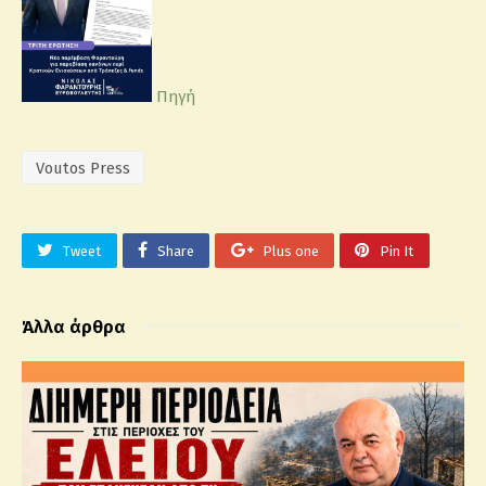
Πηγή
Voutos Press
Tweet
Share
Plus one
Pin It
Άλλα άρθρα