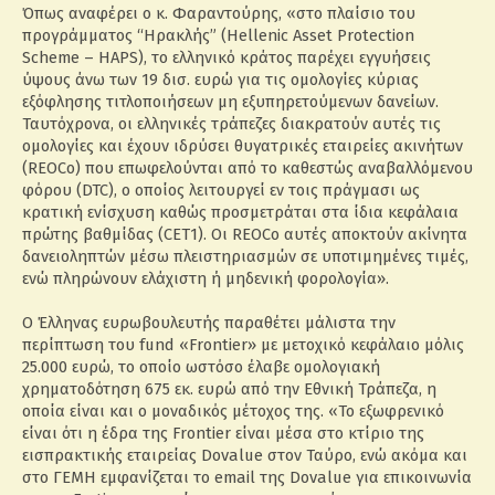
Όπως αναφέρει ο κ. Φαραντούρης, «στο πλαίσιο του
προγράμματος “Ηρακλής” (Hellenic Asset Protection
Scheme – HAPS), το ελληνικό κράτος παρέχει εγγυήσεις
ύψους άνω των 19 δισ. ευρώ για τις ομολογίες κύριας
εξόφλησης τιτλοποιήσεων μη εξυπηρετούμενων δανείων.
Ταυτόχρονα, οι ελληνικές τράπεζες διακρατούν αυτές τις
ομολογίες και έχουν ιδρύσει θυγατρικές εταιρείες ακινήτων
(REOCo) που επωφελούνται από το καθεστώς αναβαλλόμενου
φόρου (DTC), ο οποίος λειτουργεί εν τοις πράγμασι ως
κρατική ενίσχυση καθώς προσμετράται στα ίδια κεφάλαια
πρώτης βαθμίδας (CET1). Οι REOCo αυτές αποκτούν ακίνητα
δανειοληπτών μέσω πλειστηριασμών σε υποτιμημένες τιμές,
ενώ πληρώνουν ελάχιστη ή μηδενική φορολογία».
Ο Έλληνας ευρωβουλευτής παραθέτει μάλιστα την
περίπτωση του fund «Frontier» με μετοχικό κεφάλαιο μόλις
25.000 ευρώ, το οποίο ωστόσο έλαβε ομολογιακή
χρηματοδότηση 675 εκ. ευρώ από την Εθνική Τράπεζα, η
οποία είναι και ο μοναδικός μέτοχος της. «Το εξωφρενικό
είναι ότι η έδρα της Frontier είναι μέσα στο κτίριο της
εισπρακτικής εταιρείας Dovalue στον Ταύρο, ενώ ακόμα και
στο ΓΕΜΗ εμφανίζεται το email της Dovalue για επικοινωνία