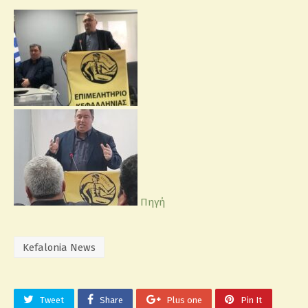
Πηγή
Kefalonia News
Tweet
Share
Plus one
Pin It