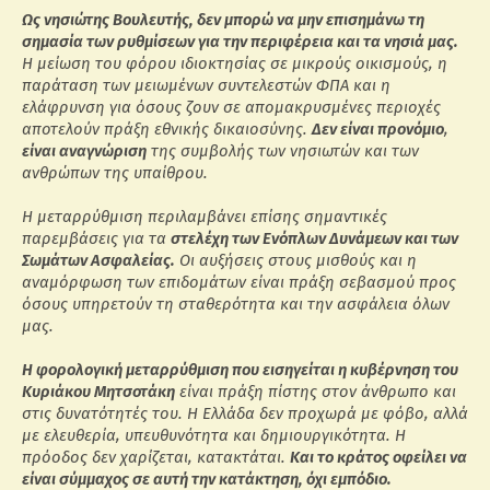
Ως νησιώτης Βουλευτής, δεν μπορώ να μην επισημάνω τη
σημασία των ρυθμίσεων για την περιφέρεια και τα νησιά μας.
Η μείωση του φόρου ιδιοκτησίας σε μικρούς οικισμούς, η
παράταση των μειωμένων συντελεστών ΦΠΑ και η
ελάφρυνση για όσους ζουν σε απομακρυσμένες περιοχές
αποτελούν πράξη εθνικής δικαιοσύνης.
Δεν είναι προνόμιο
,
είναι αναγνώριση
της συμβολής των νησιωτών και των
ανθρώπων της υπαίθρου.
Η μεταρρύθμιση περιλαμβάνει επίσης σημαντικές
παρεμβάσεις για τα
στελέχη των Ενόπλων Δυνάμεων και των
Σωμάτων Ασφαλείας.
Οι αυξήσεις στους μισθούς και η
αναμόρφωση των επιδομάτων είναι πράξη σεβασμού προς
όσους υπηρετούν τη σταθερότητα και την ασφάλεια όλων
μας.
Η φορολογική μεταρρύθμιση που εισηγείται η κυβέρνηση του
Κυριάκου Μητσοτάκη
είναι πράξη πίστης στον άνθρωπο και
στις δυνατότητές του. Η Ελλάδα δεν προχωρά με φόβο, αλλά
με ελευθερία, υπευθυνότητα και δημιουργικότητα. Η
πρόοδος δεν χαρίζεται, κατακτάται.
Και το κράτος οφείλει να
είναι σύμμαχος σε αυτή την κατάκτηση, όχι εμπόδιο.