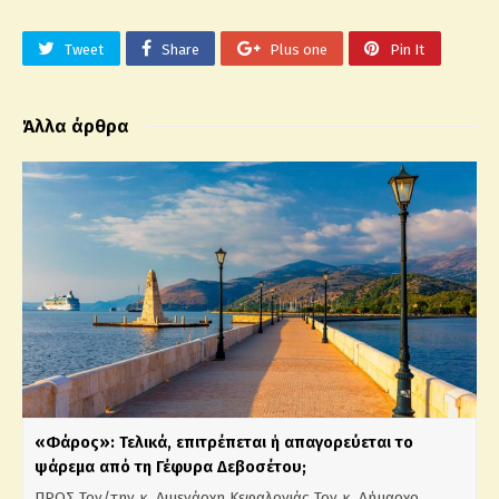
Tweet
Share
Plus one
Pin It
Άλλα άρθρα
«Φάρος»: Τελικά, επιτρέπεται ή απαγορεύεται το
ψάρεμα από τη Γέφυρα Δεβοσέτου;
ΠΡΟΣ Τον/την κ. Λιμενάρχη Κεφαλονιάς Τον κ. Δήμαρχο