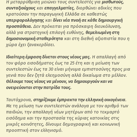
Η μεταρρύθμιση μειώνει τους συντελεστές για
μισθωτούς
,
συνταξιούχους
και
επαγγελματίες
, διορθώνει αδικίες που
κρατούσαν την παραγωγική Ελλάδα σε καθεστώς
υπερφορολόγησης
και
δίνει νέα πνοή σε κάθε δημιουργική
προσπάθεια.
Δεν πρόκειται για πρόσκαιρη διευκόλυνση,
αλλά για στρατηγική επιλογή ευθύνης,
θεμελιωμένη στη
δημοσιονομική σταθερότητα
και στη διεθνή αξιοπιστία που η
χώρα έχει ξανακερδίσει.
Ιδιαίτερη έμφαση δίνεται στους νέους μας.
Η απαλλαγή από
τον φόρο εισοδήματος έως τα 25 έτη και η μείωση των
συντελεστών έως τα 30 είναι μήνυμα εμπιστοσύνης προς μια
γενιά που δεν ζητά ελεημοσύνη αλλά δικαίωμα στο μέλλον.
Θέλουμε τους νέους να μένουν, να δημιουργούν και να
ονειρεύονται στην πατρίδα τους.
Ταυτόχρονα,
στηρίζουμε έμπρακτα την ελληνική οικογένεια
.
Με τη μείωση των συντελεστών ανάλογα με τον αριθμό των
παιδιών, την απαλλαγή νέων μητέρων από το τεκμαρτό
εισόδημα και την προστασία της κύριας κατοικίας στις
μικρές κοινότητες, δίνουμε δημογραφική και κοινωνική
προοπτική στον ελληνισμό.