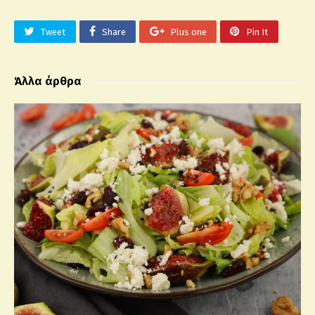
Tweet
Share
Plus one
Pin It
Άλλα άρθρα