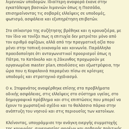
λιμενικών υποδομών. Ιδιαίτερη αναφορά έκανε στην
εγκατάλειψη βασικών λιμανιών όπως η Πεσσάδα,
επισημαίνοντας τις σοβαρές ελλείψεις σε υποδομές,
φωτισμό, ασφάλεια και εξυπηρέτηση επιβατών.
Στο επίκεντρο της συζήτησης βρέθηκε και η κρουαζιέρα, με
τον ίδιο να τονίζει πως η επιτυχία δεν μετριέται μόνο από
τον αριθμό αφίξεων, αλλά από την πραγματική αξία που
μένει στην τοπική οικονομία και κοινωνία. Παράλληλα
προειδοποίησε ότι ανταγωνιστικοί προορισμοί όπως η
Πάτρα, το Κατάκολο και η Ζάκυνθος προχωρούν με
οργανωμένα master plan, επενδύσεις και εξωστρέφεια, την
ώρα που η Κεφαλονιά παραμένει πίσω σε κρίσιμες
υποδομές και στρατηγικό σχεδιασμό.
Ο κ. Στεφανάτος αναφέρθηκε επίσης στα προβλήματα
οδικής ασφάλειας, στις ελλείψεις στο σύστημα υγείας, στο
δημογραφικό πρόβλημα και στις επιπτώσεις που μπορεί να
έχουν το χωροταξικό σχέδιο και το θαλάσσιο πάρκο στην
ανάπτυξη του νησιού και στις περιουσίες των κατοίκων.
Κλείνοντας, υπογράμμισε την ανάγκη ενεργής συμμετοχής
της κοινωνίας, συνεργασίας φορέων και σοβαρής πολιτικής