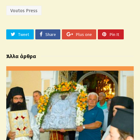
Voutos Press
Tweet
Share
Plus one
Pin It
Άλλα άρθρα