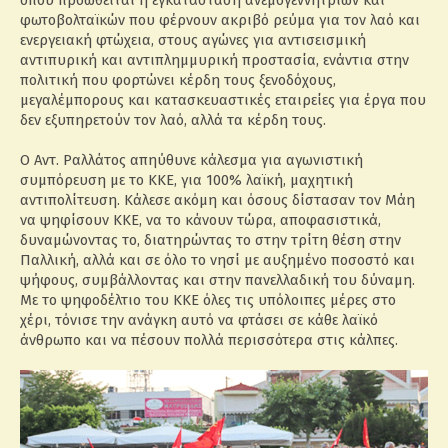
όπου προωθείται η εγκατάσταση ανεμογεννητριών και
φωτοβολταϊκών που φέρνουν ακριβό ρεύμα για τον λαό και
ενεργειακή φτώχεια, στους αγώνες για αντισεισμική
αντιπυρική και αντιπλημμυρική προστασία, ενάντια στην
πολιτική που φορτώνει κέρδη τους ξενοδόχους,
μεγαλέμπορους και κατασκευαστικές εταιρείες για έργα που
δεν εξυπηρετούν τον λαό, αλλά τα κέρδη τους.
Ο Αντ. Ραλλάτος απηύθυνε κάλεσμα για αγωνιστική
συμπόρευση με το ΚΚΕ, για 100% λαϊκή, μαχητική
αντιπολίτευση. Κάλεσε ακόμη και όσους δίστασαν τον Μάη
να ψηφίσουν ΚΚΕ, να το κάνουν τώρα, αποφασιστικά,
δυναμώνοντας το, διατηρώντας το στην τρίτη θέση στην
Παλλική, αλλά και σε όλο το νησί με αυξημένο ποσοστό και
ψήφους, συμβάλλοντας και στην πανελλαδική του δύναμη.
Με το ψηφοδέλτιο του ΚΚΕ όλες τις υπόλοιπες μέρες στο
χέρι, τόνισε την ανάγκη αυτό να φτάσει σε κάθε λαϊκό
άνθρωπο και να πέσουν πολλά περισσότερα στις κάλπες.