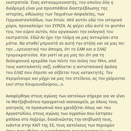
εκστρατεία. Ένας αντικομμουνιστής, του οποίου όλη η
διαδρομή είναι μια προσπάθεια διαστρέβλωσης της
ιστορίας, αθώωσης των Ταγμάτων Ασφαλείας, των
Γερμανοτσολιάδων, των Χιτών. Από αυτόν εδώ τον ιστορικό
χώρο, προκαλούμε τον ΣΥΡΙΖΑ. Ας φέρει εδώ αυτό το φιντάνι
του, τον κύριο αυτόν, που οργανώνει την εκλογική του
εκστρατεία. Εδώ! Αν έχει την τόλμη να μας αντικρίσει στα
μάτια. Να σταθεί μπροστά σε αυτή την στήλη και να μας πει
την …ερευνητική του άποψη, ότι το ΕΑΜ και ο ΕΛΑΣ
τρομοκρατούσε. Και γιατί να μη μας πει ότι για τη
δολοφονική κρεμάλα των πέντε τον Ιούνη του 1944, από
τους καπιταλιστές ναζί, ευθύνεται η αντιστασιακή δράση
του ΕΛΑΣ που έπρεπε να σέβεται τους κατακτητές. Τον
περιμένουμε και μέχρι να μας τον στείλουν, ας τον χαίρονται
εκεί στην Κουμουνδούρου…».
Αναφέρθηκε στους αγώνες των κατοίκων σήμερα για να γίνει
το Ματζαβινάτειο πραγματικό νοσοκομείο, με όλους τους
γιατρούς, το προσωπικό που χρειάζεται όπως και του
Αργοστολίου, στους αγώνες των αγροτών που έστησαν
μπλόκο στο Ληξούρι, διεκδικώντας την επιβίωσή τους,
ενάντια στην ΚΑΠ της ΕΕ, τους κατοίκους των περιοχών