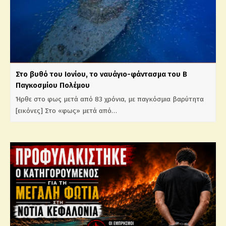
Στο βυθό του Ιονίου, το ναυάγιο-φάντασμα του Β΄
Παγκοσμίου Πολέμου
Ήρθε στο φως μετά από 83 χρόνια, με παγκόσμια βαρύτητα
[εικόνες] Στο «φως» μετά από…