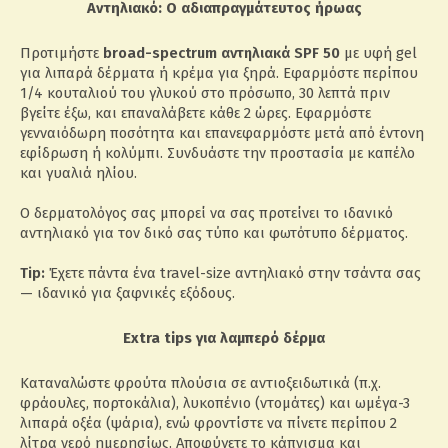
Αντηλιακό: Ο αδιαπραγμάτευτος ήρωας
Προτιμήστε
broad-spectrum αντηλιακά SPF 50
με υφή gel
για λιπαρά δέρματα ή κρέμα για ξηρά. Εφαρμόστε περίπου
1/4 κουταλιού του γλυκού στο πρόσωπο, 30 λεπτά πριν
βγείτε έξω, και επαναλάβετε κάθε 2 ώρες. Εφαρμόστε
γενναιόδωρη ποσότητα και επανεφαρμόστε μετά από έντονη
εφίδρωση ή κολύμπι. Συνδυάστε την προστασία με καπέλο
και γυαλιά ηλίου.
Ο δερματολόγος σας μπορεί να σας προτείνει το ιδανικό
αντηλιακό για τον δικό σας τύπο και φωτότυπο δέρματος.
Tip:
Έχετε πάντα ένα travel-size αντηλιακό στην τσάντα σας
— ιδανικό για ξαφνικές εξόδους.
Extra tips για λαμπερό δέρμα
Καταναλώστε φρούτα πλούσια σε αντιοξειδωτικά (π.χ.
φράουλες, πορτοκάλια), λυκοπένιο (ντομάτες) και ωμέγα-3
λιπαρά οξέα (ψάρια), ενώ φροντίστε να πίνετε περίπου 2
λίτρα νερό ημερησίως. Αποφύγετε το κάπνισμα και