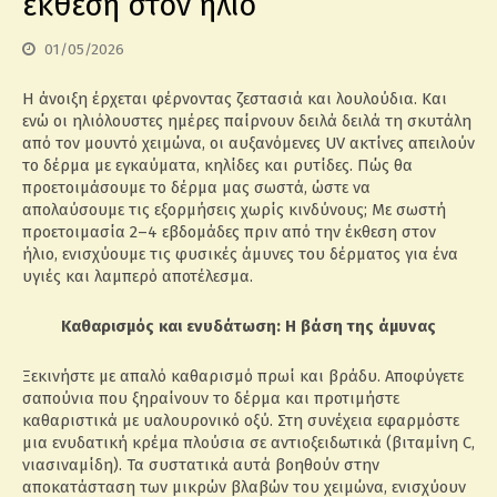
έκθεση στον ήλιο
01/05/2026
Η άνοιξη έρχεται φέρνοντας ζεστασιά και λουλούδια. Και
ενώ οι ηλιόλουστες ημέρες παίρνουν δειλά δειλά τη σκυτάλη
από τον μουντό χειμώνα, οι αυξανόμενες UV ακτίνες απειλούν
το δέρμα με εγκαύματα, κηλίδες και ρυτίδες. Πώς θα
προετοιμάσουμε το δέρμα μας σωστά, ώστε να
απολαύσουμε τις εξορμήσεις χωρίς κινδύνους; Με σωστή
προετοιμασία 2–4 εβδομάδες πριν από την έκθεση στον
ήλιο, ενισχύουμε τις φυσικές άμυνες του δέρματος για ένα
υγιές και λαμπερό αποτέλεσμα.
Καθαρισμός και ενυδάτωση: Η βάση της άμυνας
Ξεκινήστε με απαλό καθαρισμό πρωί και βράδυ. Αποφύγετε
σαπούνια που ξηραίνουν το δέρμα και προτιμήστε
καθαριστικά με υαλουρονικό οξύ. Στη συνέχεια εφαρμόστε
μια ενυδατική κρέμα πλούσια σε αντιοξειδωτικά (βιταμίνη C,
νιασιναμίδη). Τα συστατικά αυτά βοηθούν στην
αποκατάσταση των μικρών βλαβών του χειμώνα, ενισχύουν