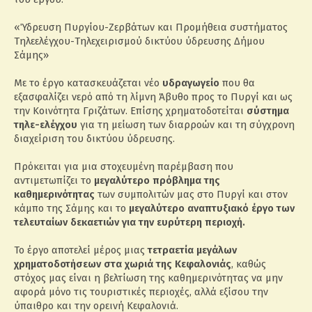
«Ύδρευση Πυργίου-Ζερβάτων και Προμήθεια συστήματος
Τηλεελέγχου-Τηλεχειρισμού δικτύου ύδρευσης Δήμου
Σάμης»
Με το έργο κατασκευάζεται νέο
υδραγωγείο
που θα
εξασφαλίζει νερό από τη λίμνη Άβυθο προς το Πυργί και ως
την Κοινότητα Γριζάτων. Επίσης χρηματοδοτείται
σύστημα
τηλε-ελέγχου
για τη μείωση των διαρροών και τη σύγχρονη
διαχείριση του δικτύου ύδρευσης.
Πρόκειται για μια στοχευμένη παρέμβαση που
αντιμετωπίζει το
μεγαλύτερο πρόβλημα της
καθημερινότητας
των συμπολιτών μας στο Πυργί και στον
κάμπο της Σάμης και το
μεγαλύτερο αναπτυξιακό έργο των
τελευταίων δεκαετιών για την ευρύτερη περιοχή.
Το έργο αποτελεί μέρος μιας
τετραετία μεγάλων
χρηματοδοτήσεων στα χωριά της Κεφαλονιάς
, καθώς
στόχος μας είναι η βελτίωση της καθημερινότητας να μην
αφορά μόνο τις τουριστικές περιοχές, αλλά εξίσου την
ύπαιθρο και την ορεινή Κεφαλονιά.