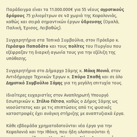
Παράδειγμα είναι τα 11.000.000€ για 55 νέους
αγροτικούς
δρόμους
75 χιλιομέτρων σε 40 χωριά της Κεφαλονιάς,
καθώς και σειρά σημαντικών έργων
ύδρευσης
(Ομαλά,
Παλική, Έρισος, Λειβαθώς).
Συγχαρητήρια στα Τοπικά Συμβούλια, στον Πρόεδρο κ.
Γεράσιμο Παπαδάτο
και τους
πολίτες
του Πυργίου που
εξέφραζαν τη διαρκή αγωνία τους για την εξέλιξη της
υπόθεσης.
Συγχαρητήρια στο Δήμαρχο Σάμης κ.
Μάκη Μονιά
, στον
Αντιδήμαρχο Τεχνικών Έργων κ.
Σπύρο Σπαθή
και σε όλο
Δημοτικό Συμβούλιο Σάμης
για τη μεγάλη επιτυχία τους.
Ιδιαίτερες ευχαριστίες στον Αναπληρωτή Υπουργό
Εσωτερικών κ.
Στέλιο Πέτσα
, καθώς ο Δήμος Σάμης ως
νεοσύστατος και με τις επιπτώσεις από τις φυσικές
καταστροφές έχει ανάγκη στήριξης με αναπτυξιακά έργα.
Κάθε εβδομάδα χρηματοδοτούνται νέα έργα για την
Κεφαλονιά και την Ιθάκη, που ήδη υλοποιούνται ή